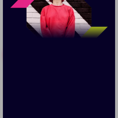
друзей. Мелки в комплект не входят.
Похожие товары
Готовые наборы
Кружка «Бизнес-зодиак.
Кружка New Bell
Козерог»
матовая, белая с
голубым