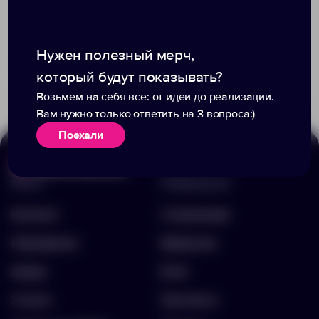
Нужен полезный мерч,
Доступно:
7
+4
1683
5378
371.00 ₽
7328.10
который будут показывать?
324.00 ₽
64811.14
Возьмем на себя все: от идеи до реализации.
Вам нужно только ответить на 3 вопроса:)
Поехали
Меню
Информация
Каталог
О компании
Портфолио
Вакансии
Акции
Блог
Услуги
Контакты