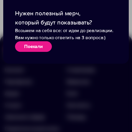
Доступно:
23
Доступно:
0
3 890.00 ₽
9 990.00 ₽
12924.60
20145
Нужен полезный мерч,
который будут показывать?
Возьмем на себя все: от идеи до реализации.
Вам нужно только ответить на 3 вопроса:)
Поехали
Меню
Информация
Каталог
О компании
Портфолио
Вакансии
Акции
Блог
Услуги
Контакты
Заполнить бриф
Помощь
Подписка на рассылку