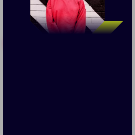
Похожие товары
Готовые наборы
Мультимедийная
Часы «Пальмовый рай»
станция с имитацией
из яшмы с бронзой
солнечного света
dreamTime, ver.2, белая