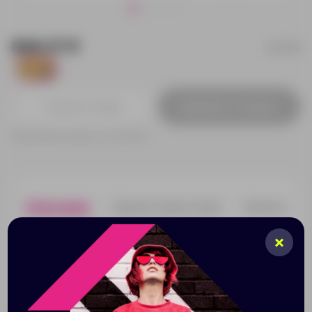
868.37 ₽
874109
1652
Добавить в заявку
Принимаем заказы от 100 000 Р
Описание
Характеристики
Нанесени
Настольные часы из натурального бамбука с
большой площадью для гравировки логотипа станут
отличным подарком для каждого, кому важно
следить за временем.