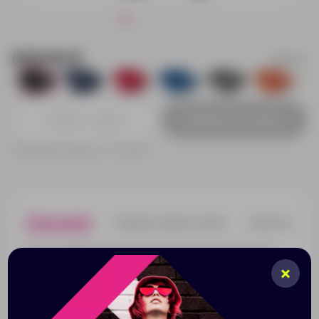
630.00 ₽
866407
568
60
232
210
492
297
Добавить в заявку
Принимаем заказы от 100 000 Р
Описание
Характеристики
Нанесени
Двухслойные варежки из мягкой акриловой пряжи.
Внутренний слой обеспечивает дополнительное
тепло, а внешний – защиту от ветра и холода.
Большой палец с функцией тачскрин позволяет
пользоваться смартфоном, не снимая варежки.