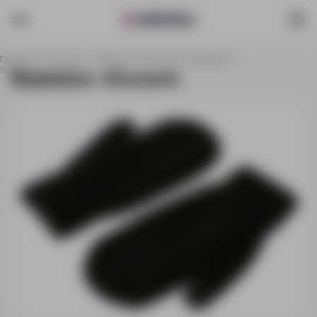
Главная
Каталог
Одежда
Перчатки и варежки
Варежки «Dunant»
Варежки «Dunant»