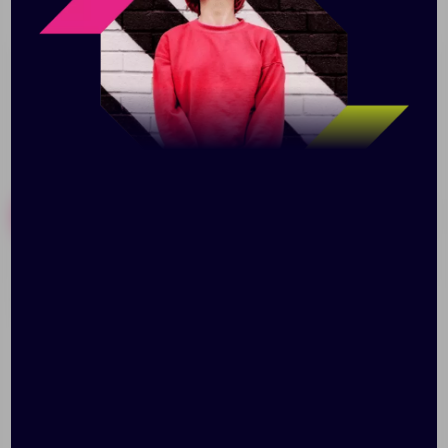
Отлично сочетаются с шапкой "Dunant" и шарфом
"Dunant"
Похожие товары
Готовые наборы
Варежки Brugge,
Перчатки Real Talk,
зеленые
черные