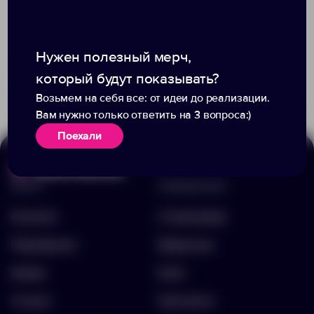
Нужен полезный мерч,
Доступно:
268
+6
300
1
1 188.00 ₽
который будут показывать?
10765.90
570.00 ₽
54801.30
Возьмем на себя все: от идеи до реализации.
Вам нужно только ответить на 3 вопроса:)
Поехали
Меню
Информация
Каталог
О компании
Портфолио
Вакансии
Акции
Блог
Услуги
Контакты