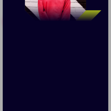
Похожие товары
Готовые наборы
Снуд Brugge, молочно-
Шарф Graceful,
белый
бордовый
Доступно:
0
+3
296
1
1 453.00 ₽
7040.60