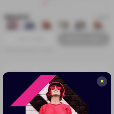
440.00 ₽
866327
687
2
0
6
324
21
Добавить в заявку
Принимаем заказы от 100 000 Р
Описание
Характеристики
Нанесени
Вязаный шарф из мягкого акрилового трикотажа.