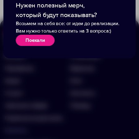
5 109.00 ₽
15897.56
Нужен полезный мерч,
который будут показывать?
Возьмем на себя все: от идеи до реализации.
Вам нужно только ответить на 3 вопроса:)
Поехали
Меню
Информация
Каталог
О компании
Портфолио
Вакансии
Акции
Блог
Услуги
Контакты
Заполнить бриф
Помощь
Подписка на рассылку
Контакты