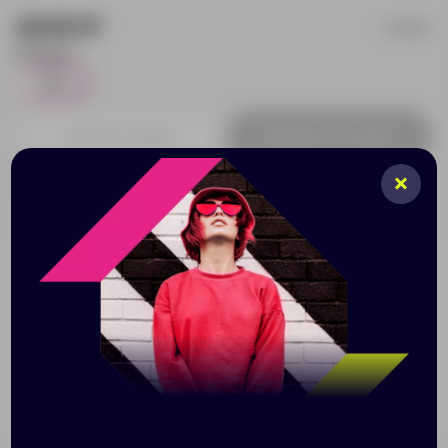
20.00 ₽
839521
Размер:
52
1
Добавить в заявку
Принимаем заказы от 100 000 Р
Описание
Характеристики
Нанесени
Стильный и легкий козырек защитит от яркого
солнца. Ободок козырька позволит надежно
фиксировать его на голове, подгоняя размер под
окружность головы. На козырек можно нанести
яркую символику организации.