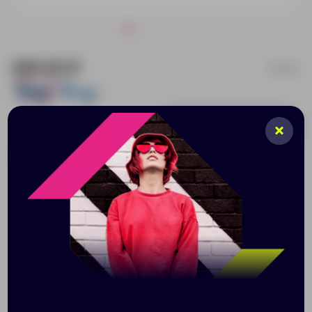
295.92 ₽
831507
314
54
Добавить в заявку
Принимаем заказы от 100 000 Р
Описание
Характеристики
Нанесени
Стильные складные очки с зеркальными линзами
UV400. В сложенном виде очки легко помещаются
даже в карман или клатч.