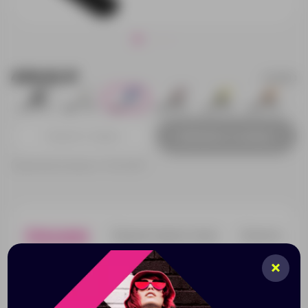
439.92 ₽
828850
359
712
1
1250
270
28
Добавить в заявку
Принимаем заказы от 100 000 Р
Описание
Характеристики
Нанесени
Bohemian с держателем для телефона - это один из
самых трендовых и функциональных аксессуаров
сезона. Вставьте вкладыш под чехол телефона и
носите его на руке. Логотип можно нанести как на