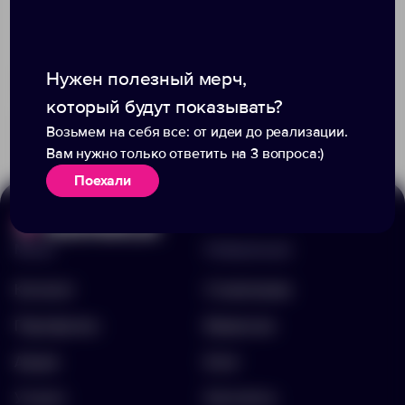
Доступно:
0
Нужен полезный мерч,
2 800.00 ₽
Доступно:
0
7376.10
который будут показывать?
872.00 ₽
6881.90
Возьмем на себя все: от идеи до реализации.
Вам нужно только ответить на 3 вопроса:)
Поехали
Меню
Информация
Каталог
О компании
Портфолио
Вакансии
Акции
Блог
Услуги
Контакты