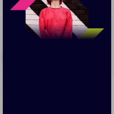
металлический шильдик на брелке, так и на
держатель для телефона.
Похожие товары
Готовые наборы
Набор Ster
Панама «Сафари»,
зеленая