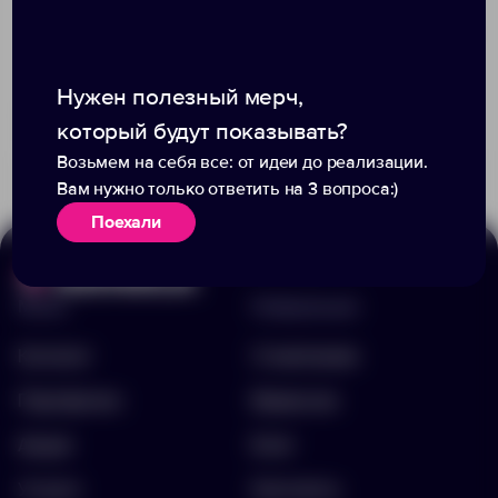
Нужен полезный мерч,
Доступно:
0
Доступно:
0
который будут показывать?
305.00 ₽
400.00 ₽
11749.40
13831.30
Возьмем на себя все: от идеи до реализации.
Вам нужно только ответить на 3 вопроса:)
Поехали
Меню
Информация
Каталог
О компании
Портфолио
Вакансии
Акции
Блог
Услуги
Контакты