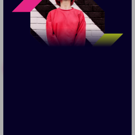
металлический шильдик на брелке, так и на
держатель для телефона.
Похожие товары
Готовые наборы
Чехол для смартфона на
Походный столовый
руку Hold Me Tight
прибор Full Spoon,
5&quot;, синий
черный