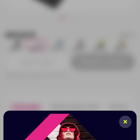
443.92 ₽
828773
1578
851
1577
1389
1564
413
Добавить в заявку
Принимаем заказы от 100 000 Р
Описание
Характеристики
Нанесени
Bohemian с держателем для телефона - это один из
самых трендовых и функциональных аксессуаров
сезона. Вставьте вкладыш под чехол телефона и
носите его на руке. Логотип можно нанести как на