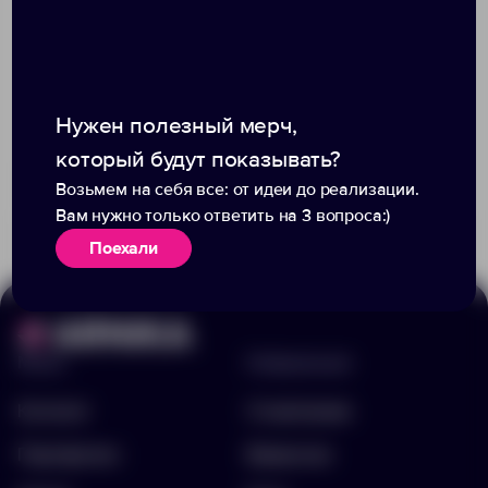
Нужен полезный мерч,
который будут показывать?
Доступно:
0
Доступно:
0
Возьмем на себя все: от идеи до реализации.
2 790.00 ₽
469.00 ₽
11544.60
15153.14
Вам нужно только ответить на 3 вопроса:)
Поехали
Меню
Информация
Каталог
О компании
Портфолио
Вакансии