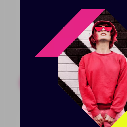
эффектно будет смотреться на
напитки горячими 6 часов, холо
вакуумной изоляцией. -Непроте
использовании непротекаемой 
Похожие товары
Готовые н
Термостакан с ситечком No
Термо