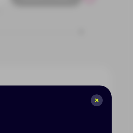
Р
1
в, так и холодных, ведь она
 способствует вакуумная
мокружки имеет удобную
ольцом. Термокружка «Sense»