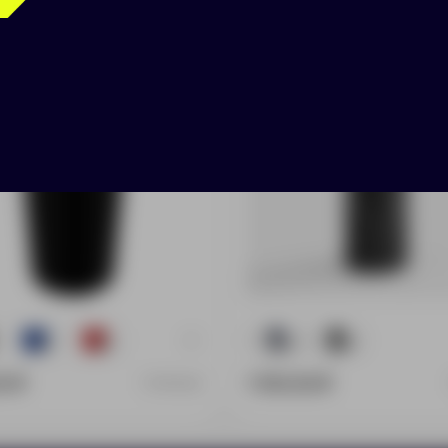
Morion, черный мори
+1
831
525
3044
1519
0 ₽
1 510.00 ₽
13763.30