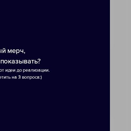
аксессуаром. -Сохраняет
ки AISI 304. -Двойные стенки с
ьный объем кружки 370 мл, при
325 мл.
й мерч,
 показывать?
от идеи до реализации.
тить на 3 вопроса:)
ack
Термокружка «Sanibel»
Ваку