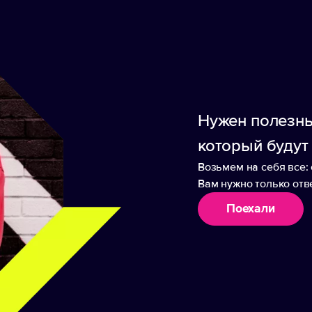
 любом столе и станет незаменимым полезным 
дными 12 часов. -Пищевая долговечная сталь мар
каемая крышка-слайдер. -Легко моется. Номинал
крышки максимальный полезный объем составит 
Нужен полезны
который будут
Возьмем на себя все: 
Вам нужно только отве
аборы
Поехали
стакан Edda, черный
Термостакан Gems Bl