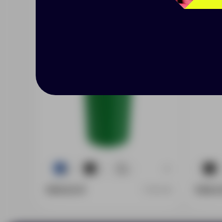
Leak Infuser, зеленый
+2
2960
1475
6753
868
999.00 ₽
598.0
13650.90