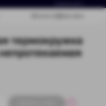
hello@arnika-gifts.ru
Связаться
Ваша заявка
ая термокружка
 непротекаемая
Добавить в заявку