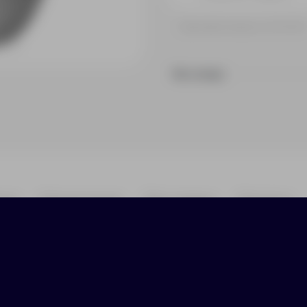
Принимаем заказы от 100 000 
На складе
ики
Нанесение
Доставка
Оплата
nse» понравится как любителям горячих напитко
ечение 6 часов, а холодными - 12 часов. Этому
 качественной нержавеющей стали. Корпус тер
также имеется крышка-слайдер с силиконовым к