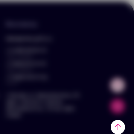
Контакты
hello@arnika-gifts.ru
+7 (495) 023-81-13
отдел продаж
+7 (925) 670-13-13
отдел закупок
+7 (929) 576-37-64
логист
г. Москва, ул. Дмитровское ш., 81,
офис ¾ (вход со стороны
Дмитровского ш., 3 этаж, офис
слева)