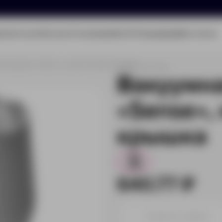
олио
Услуги
Каталог
О компании
Блог
Помощь
Бриф
Контакты
ермокружка «Sense», непротекаемая крышка
Артикул:
827117Np
Вакуумн
«Sense»,
крышка
1
640.77 ₽