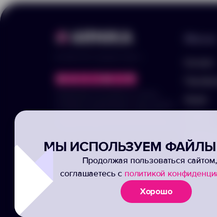
Меню
© 2025 ООО «Арника-Гифтс»
Каталог
Портфо
Продолжая пользоваться сайтом,
Акции
отправляя информацию через формы,
вы подтвержаете своё согласие на
Услуги
обработку ваших персональных данных
Заполни
МЫ ИСПОЛЬЗУЕМ ФАЙЛЫ 
Подписк
Продолжая пользоваться сайтом,
соглашаетесь с
политикой конфиденци
Хорошо