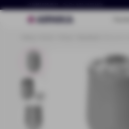
+7 (495) 023-81-13
Пн–Пт, 9:30–18:30 МСК
Портф
Главная
Каталог
Посуда
Термокружки
Вакуумная т