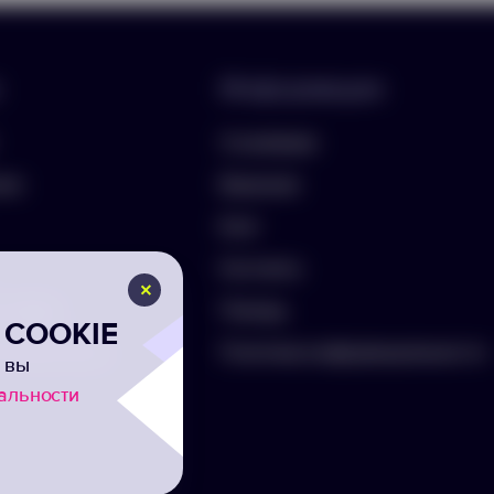
Информация
О компании
лио
Вакансии
Блог
Контакты
ть бриф
Помощь
COOKIE
а на рассылку
Политика конфиденциальности
 вы
альности