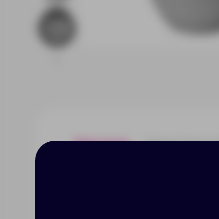
Описание
Характерист
Универсальная термокружка «Se
сохраняет напитки горячими в т
изоляция и двойные стенки из
обтекаемую форму. В наличии 