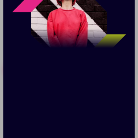
часов. Термокружки держат тепло до 2 часов. На
термос и кружки можно нанести логотип.
Похожие товары
Готовые наборы
Термос «Арктика 1000»,
Вакуумная бутылка
стальной
«Norse» с пробкой