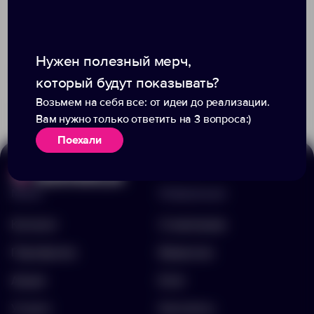
Нужен полезный мерч,
Доступно:
0
1
2
который будут показывать?
1 953.00 ₽
13657.10
4 196.23 ₽
10053501
Возьмем на себя все: от идеи до реализации.
Вам нужно только ответить на 3 вопроса:)
Поехали
Меню
Информация
Каталог
О компании
Портфолио
Вакансии
Акции
Блог
Услуги
Контакты