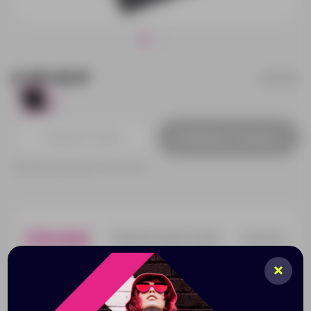
2 421.92 ₽
821590.1
785
Добавить в заявку
Принимаем заказы от 100 000 Р
Описание
Характеристики
Нанесени
Термос на 500 мл и две термокружки на 200 мл из
нержавеющей стали сверху декорированы
пластиком, который не даст вашим рукам обжечься.
Термос сохранит ваши напитки горячими более 6