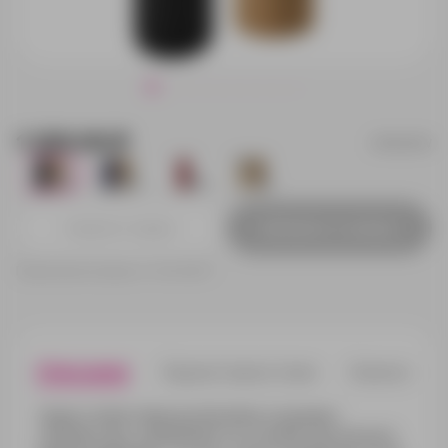
1 220.00 ₽
813207W
1421
806
1158
612
Добавить в заявку
Принимаем заказы от 100 000 Р
Описание
Характеристики
Нанесени
Термос Ardent бренда Waterline сохраняет
температуру содержимого в течение длительного