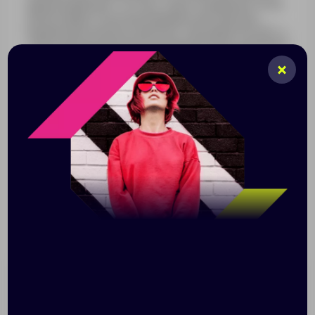
периода времени— 24 часа. Такое сохранение тепла
обеспечивается использованием долговечной
пищевой высококачественной стали марки SUS 304, а
также вакуумной медной изоляцией между двойными
стенками. Медная прослойка между стенками
термоса позволяет чуть дольше удерживать тепло
за счет отражения теплового излучения (малой
части общей теплопотери). У Ardent весьма
необычная крышка со шнурком в тон корпуса,
благодаря чему термос еще удобнее использовать и
переносить, а еще его можно подвешивать. Крышка
разборная: шнурок можно вынуть при мытье, а затем
поместить на место. - Вакуумная медная изоляция,
двойные стенки из нержавеющей стали SUS 304
обеспечивают длительное сохранение температуры
до 24 часов. - Крышка со шнурком для переноски —
интересная и функциональная деталь. - Полностью
герметичный. - Удобный универсальный объем 500
мл.