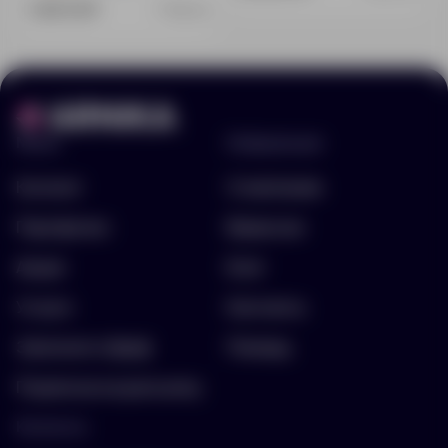
1 203.53 ₽
7305.02
Меню
Информация
Каталог
О компании
Портфолио
Вакансии
Акции
Блог
Услуги
Контакты
Заполнить бриф
Помощь
Подписка на рассылку
Контакты