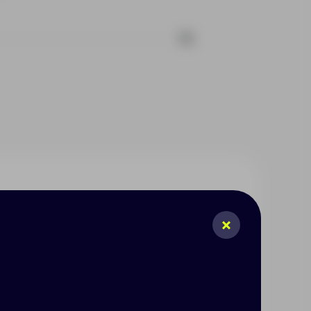
78
остойкая ткань помогает
щает от ветра и влаги. • Два
анение вещей. • Воротник-
елают использование молний