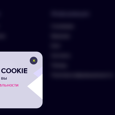
Информация
О компании
лио
Вакансии
Блог
Контакты
ть бриф
Помощь
COOKIE
а на рассылку
Политика конфиденциальности
 вы
альности