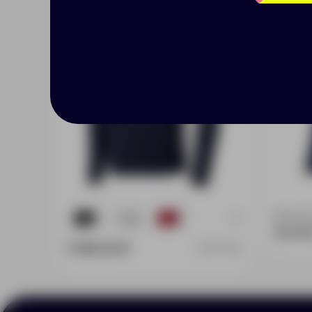
Доступно
+3
16
4
7
23 201
7 909.00 ₽
3948249L