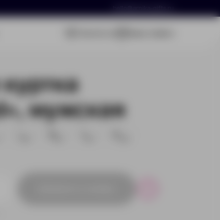
hello@arnika-gifts.ru
Связаться
Ваша заявка
 куртка
d», мужская
L
M
S
XL
326
276
144
222
Добавить в заявку
Р