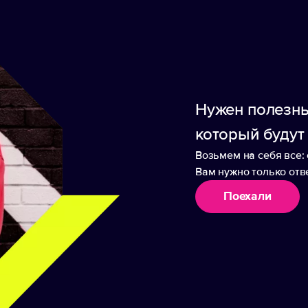
из изделия и рукава обработаны тонкой эластич
ки. Практичная и стильная, эта куртка станет 
роба.
Нужен полезны
который будут
Возьмем на себя все: 
Вам нужно только отве
аборы
Поехали
а "Ozark" мужская
Куртка "Action" мужск