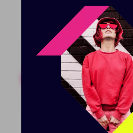
удобным даже в перчатках. • Н
комфортной и аккуратной посад
корпоративного и промо-гарде
Похожие товары
Готовые н
Куртка флисовая "Brossard"
Куртк
мужская