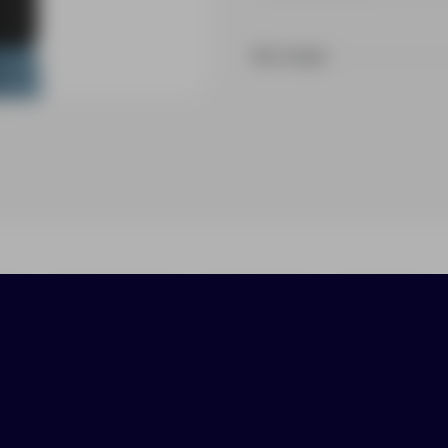
На складе
ики
Нанесение
Доставка
Оплата
одуманными функциональными деталями: • Износ
ая застёжка на водонепроницаемой молнии защи
ицаемыми молниями обеспечивают надёжное хр
даёт спортивный стиль. • Резиновые пуллеры д