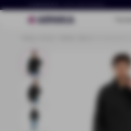
+7 (495) 023-81-13
Пн–Пт, 9:30–18:30 МСК
Портф
Главная
Каталог
Одежда
Куртки
Стеганая куртка «