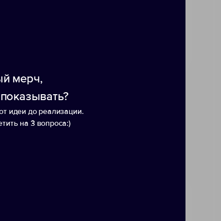
ной тесьмой в тон ткани для
отличным решением для
й мерч,
 показывать?
от идеи до реализации.
тить на 3 вопроса:)
ая
Куртка "Maple" женская на
Курт
молнии
женс