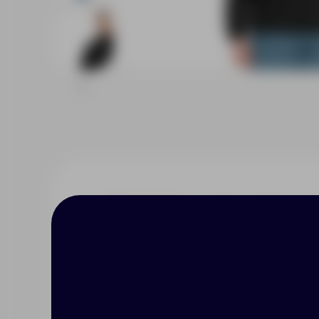
Описание
Характерист
Стёганая мужская куртка с пр
удерживать тепло • Центральн
боковых кармана с водонепрон
стойка сохраняет тепло и при