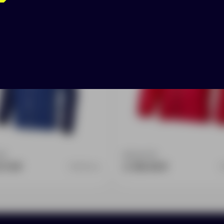
:
0
Доступно:
0
.74 ₽
2 319.45 ₽
3932344L