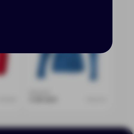
Доступно:
0
1
5 457.45 ₽
3333525S
3948744S