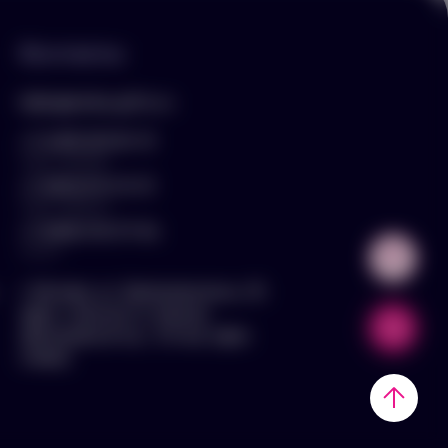
Контакты
hello@arnika-gifts.ru
+7 (495) 023-81-13
отдел продаж
+7 (925) 670-13-13
отдел закупок
+7 (929) 576-37-64
логист
г. Москва, ул. Дмитровское ш., 81,
офис ¾ (вход со стороны
Дмитровского ш., 3 этаж, офис
слева)