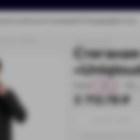
олио
Услуги
Каталог
О компании
Блог
Помощь
Бриф
Контакты
Uniqloud», мужская
Артикул:
8008992XL
Стеганая
«Uniqlou
Размер:
2XL
3XL
78
31
3 713.78 ₽
Принимаем заказы от 100 000 