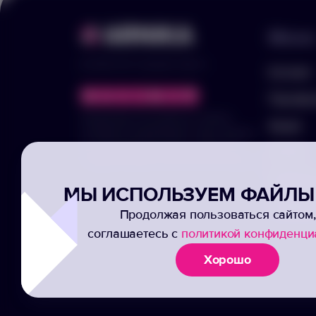
Меню
© 2025 ООО «Арника-Гифтс»
Каталог
Портфо
Продолжая пользоваться сайтом,
Акции
отправляя информацию через формы,
вы подтвержаете своё согласие на
Услуги
обработку ваших персональных данных
Заполни
МЫ ИСПОЛЬЗУЕМ ФАЙЛЫ 
Подписк
Продолжая пользоваться сайтом,
соглашаетесь с
политикой конфиденци
Хорошо