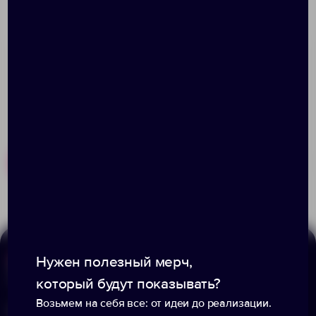
стимулируют кровообращение и, тем самым,
улучшают рост и структуру волос.
Похожие товары
Готовые наборы
Нужен полезный мерч,
Меню
Информация
который будут показывать?
Возьмем на себя все: от идеи до реализации.
Каталог
О компании