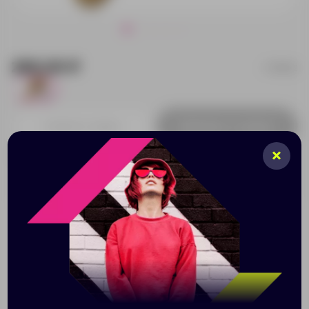
286.69 ₽
769512
718
Добавить в заявку
Принимаем заказы от 100 000 Р
Описание
Характеристики
Нанесени
Массажная щетка для волос "Bambola" из бамбука
бережно расчесывает сухие и влажные волосы,
придает им блеск, объём и гладкость. Щетка имеет
круглые и мягкие кончики, которые хорошо
массируют кожу головы, не травмируя ее,