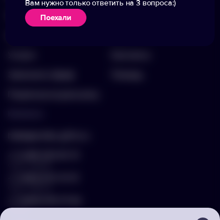
Вам нужно только ответить на 3 вопроса:)
Портфолио
Вакансии
Поехали
Акции
Блог
Услуги
Контакты
Заполнить бриф
Помощь
Подписка на рассылку
Контакты
hello@arnika-gifts.ru
+7 (495) 023-81-13
отдел продаж
+7 (925) 670-13-13
отдел закупок
+7 (929) 576-37-64
логист