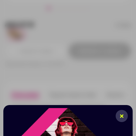
442.07 ₽
723202
658
Добавить в заявку
Принимаем заказы от 100 000 Р
Описание
Характеристики
Нанесени
Деревянное домино оживит скучный вечер и
сделает дорогу в поезде веселее. Эта простая, но
пробуждающая азарт игра объединит за столом
любую компанию, а ее правила легко объяснить даже
человеку, который ни разу не собирал домино. Оно