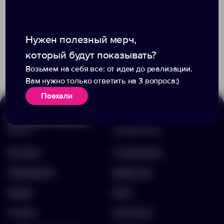
Нужен полезный мерч,
который будут показывать?
Доступно:
0
Доступно:
0
569.00 ₽
299.00 ₽
12106.01
12108.11
Возьмем на себя все: от идеи до реализации.
Вам нужно только ответить на 3 вопроса:)
Поехали
Меню
Информация
Каталог
О компании
Портфолио
Вакансии
Акции
Блог
Услуги
Контакты