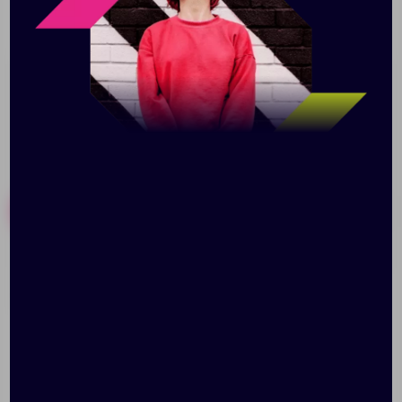
прекрасно подойдет на роль мерча, ведь
изображение можно нанести на крышку коробки,
которая имеет большое поле для печати.
Похожие товары
Готовые наборы
Головоломка Challenging
Головоломка IQ Puzzle,
Puzzle Wood, модель 1
рубанок