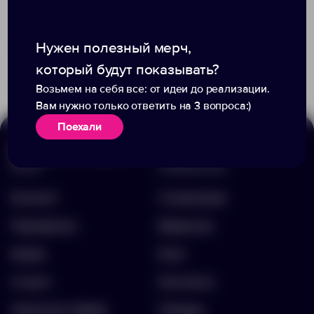
Доступно:
771
Доступно:
0
Нужен полезный мерч,
259.00 ₽
35.00 ₽
14164.30
4547.47
который будут показывать?
Возьмем на себя все: от идеи до реализации.
Вам нужно только ответить на 3 вопроса:)
Поехали
Меню
Информация
Каталог
О компании
Портфолио
Вакансии
Акции
Блог
Услуги
Контакты
Заполнить бриф
Помощь