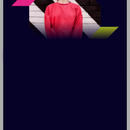
Похожие товары
Готовые наборы
Брелок Gun Metal
Элемент брелка-
Rectangle, графитовый
конструктора «Цифра 7»