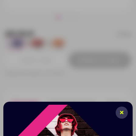
251.55 ₽
719452
8033
5858
536
Добавить в заявку
Принимаем заказы от 100 000 Р
Описание
Характеристики
Нанесени
Брелок-рулетка "Книга" - это настоящий лайфхак! В
небольшом подвесе встроены такие необходимые
порой вещи как фонарик и рулетка, а вес брелока
составляет всего 30 грамм!