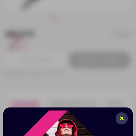
246.27 ₽
71400.07
1
Добавить в заявку
Принимаем заказы от 100 000 Р
Описание
Характеристики
Нанесени
Изюминкой данной модели шариковой ручки
является стилус для сенсорного экрана, которым
очень удобно пользоваться. Ручка представлена в
двух цветах – черном и белом и поставляется в