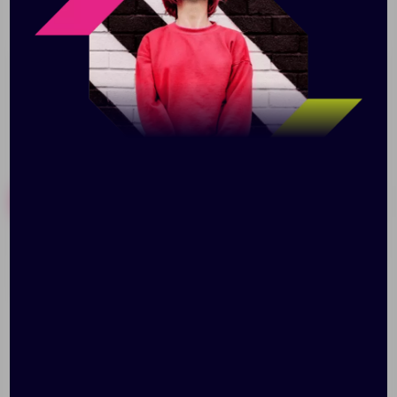
стильном металлическом футляре. И ручку, и футляр
можно персонализировать.
Похожие товары
Готовые наборы
Ручка металлическая
Ручка-стилус шариковая
шариковая «Uppsala»
«Zoe»