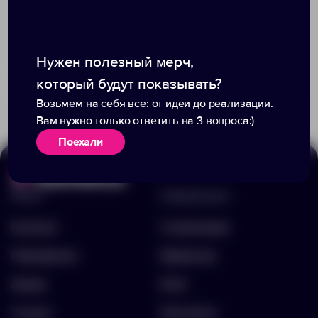
Нужен полезный мерч,
Доступно:
0
Доступно:
0
который будут показывать?
270.86 ₽
174.86 ₽
10640400
10671101
Возьмем на себя все: от идеи до реализации.
Вам нужно только ответить на 3 вопроса:)
Поехали
Меню
Информация
Каталог
О компании
Портфолио
Вакансии
Акции
Блог
Услуги
Контакты