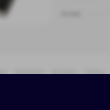
На складе
ики
Нанесение
Доставка
Оплата
ит своему владельцу очень долго благодаря на
зования и механических повреждений, а скоше
щая его от смятия листов. Бумажный блок выпол
полняемых лесных ресурсов, имеет сертификат