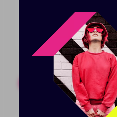
некоммерческой организации л
первых страницах вы встретите
также другие трекеры. Отдельно
твердая обложка обеспечивает
ресурсов - ляссе для быстрой 
Похожие товары
Готовые н