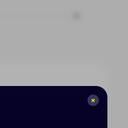
16
дежной конструкции: обложка
нный клапан дополнительно
нен из бумаги, полученной из
 FSC, международной