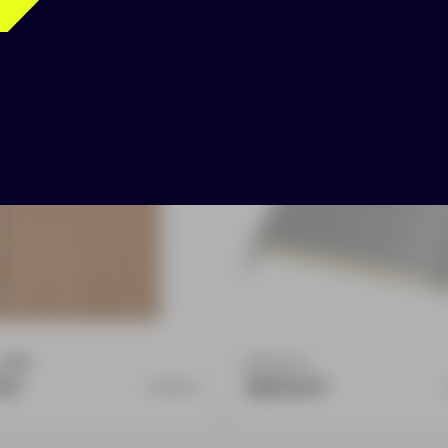
от Essing L без
Блокнот «Pad» разме
ки, крафт
планшет
:
1709
Доступно:
1
0 ₽
980.00 ₽
15608.01