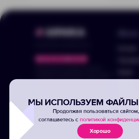
Меню
© 2025 ООО «Арника-Гифтс»
Каталог
Портфо
Продолжая пользоваться сайтом,
Акции
отправляя информацию через формы,
вы подтвержаете своё согласие на
Услуги
обработку ваших персональных данных
Заполни
МЫ ИСПОЛЬЗУЕМ ФАЙЛЫ 
Подписк
Продолжая пользоваться сайтом,
соглашаетесь с
политикой конфиденци
Хорошо