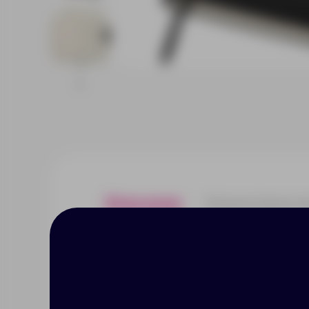
Описание
Характерист
Бизнес-блокнот Monoi прослуж
не боится ежедневного исполь
укрепляет бумажный блок, защи
древесины из специальных вос