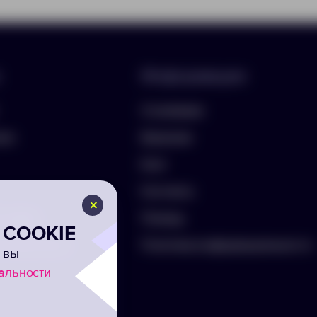
Информация
О компании
лио
Вакансии
Блог
Контакты
ть бриф
Помощь
COOKIE
а на рассылку
Политика конфиденциальности
 вы
альности