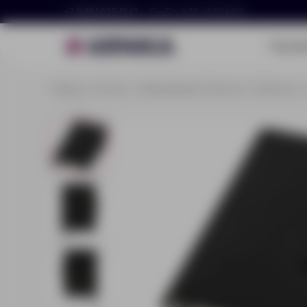
+7 (495) 023-81-13
Пн–Пт, 9:30–18:30 МСК
Портф
Главная
Каталог
Ежедневники и блокноты
Блокноты