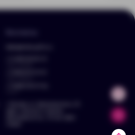
Контакты
hello@arnika-gifts.ru
+7 (495) 023-81-13
отдел продаж
+7 (925) 670-13-13
отдел закупок
+7 (929) 576-37-64
логист
г. Москва, ул. Дмитровское ш., 81,
офис ¾ (вход со стороны
Дмитровского ш., 3 этаж, офис
слева)