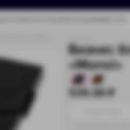
олио
Услуги
Каталог
О компании
Блог
Помощь
Бриф
Контакты
Бизнес блокнот А5 «Monoi»
Артикул:
701217
Бизнес б
«Monoi»
16
428
539.38 ₽
Принимаем заказы от 100 000 