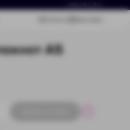
hello@arnika-gifts.ru
Связаться
Ваша заявка
локнот А5
Добавить в заявку
Р