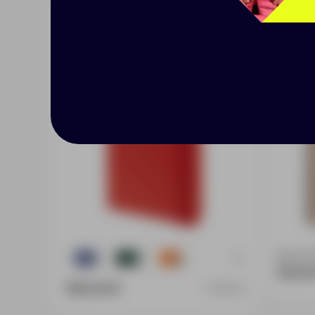
Блокнот Shall Round,
Блокн
красный
линов
Доступно
+3
509
484
204
150.0
785.00 ₽
11882.50