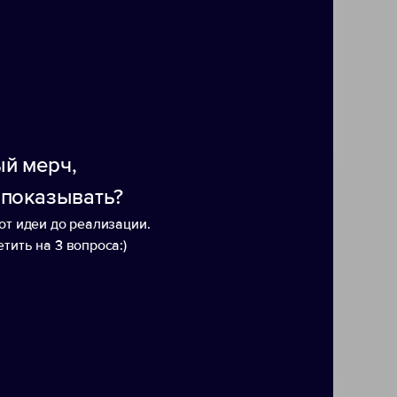
атированный ежедневник, а на
д и подведения итогов, а
о удовольствие. - 128 листов -
 восполняемых лесных
ля планирования
й мерч,
 показывать?
от идеи до реализации.
тить на 3 вопроса:)