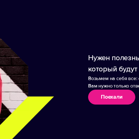
есного попечительского совета. Линовка — нед
 специальные листы для постановки целей на го
 отметим гладкость бумаги — писать на ней одн
 надежность конструкции блокнота - бумага из
навигации - трекеры и специальные страницы д
Нужен полезны
который будут
Возьмем на себя все: 
Вам нужно только отве
Поехали
аборы