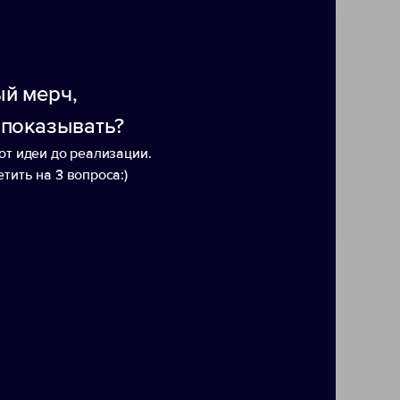
й мерч,
 показывать?
от идеи до реализации.
тить на 3 вопроса:)
ный
Ореховая смесь Saltimo,
Кофе 
соленая
в бе