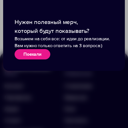
Доступно:
0
Нужен полезный мерч,
145.00 ₽
13380.40
+2
1248
933
который будут показывать?
419.00 ₽
12023.44
Возьмем на себя все: от идеи до реализации.
Вам нужно только ответить на 3 вопроса:)
Поехали
Меню
Информация
Каталог
О компании
Портфолио
Вакансии
Акции
Блог
Услуги
Контакты