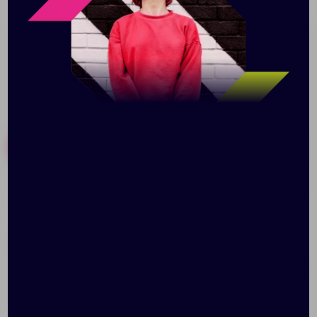
персонализировать.
Похожие товары
Готовые наборы
Коробка Anima, синяя
Коробка под бутылку
Color Jacket, голубая