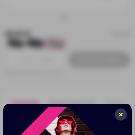
99.00 ₽
627223p
59
314
329
Добавить в заявку
Принимаем заказы от 100 000 Р
Описание
Характеристики
Нанесени
Вы решили подарить флеш-карту? Тогда ее
необходимо красиво упаковать. С помощью
подарочной коробки, вы отлично оформите такой
полезный презент. И упаковку, и флеш-карту можно