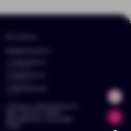
Контакты
hello@arnika-gifts.ru
+7 (495) 023-81-13
отдел продаж
+7 (925) 670-13-13
отдел закупок
+7 (929) 576-37-64
логист
г. Москва, ул. Дмитровское ш., 81,
офис ¾ (вход со стороны
Дмитровского ш., 3 этаж, офис
слева)