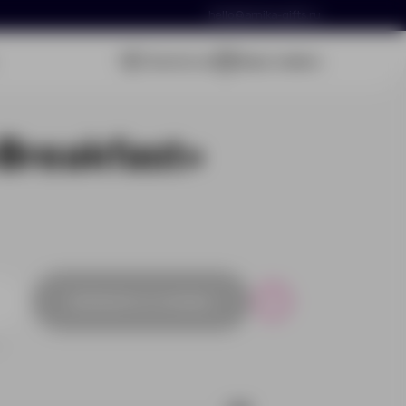
hello@arnika-gifts.ru
Связаться
Ваша заявка
Breakfast»
Добавить в заявку
Р