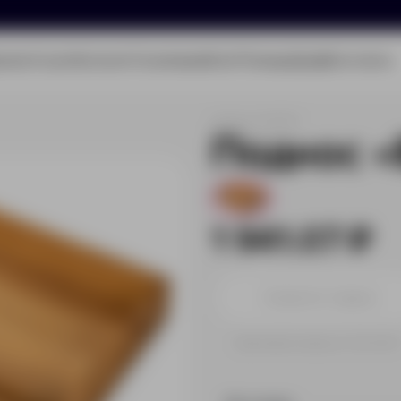
олио
Услуги
Каталог
О компании
Блог
Помощь
Бриф
Контакты
Артикул:
622007
Поднос «
129
1 941.07 ₽
Принимаем заказы от 100 000 