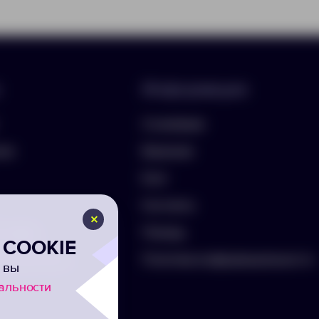
Информация
О компании
лио
Вакансии
Блог
Контакты
ть бриф
Помощь
COOKIE
а на рассылку
Политика конфиденциальности
 вы
альности