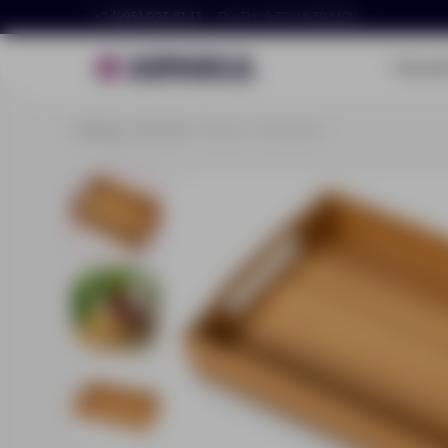
+7 (495) 023-81-13
Пн–Пт, 9:30–18:30 МСК
Портф
Главная
Каталог
Поднос «Breakfast»