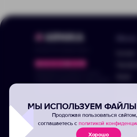
Меню
© 2025 ООО «Арника-Гифтс»
Каталог
Портфо
Продолжая пользоваться сайтом,
Акции
отправляя информацию через формы,
вы подтвержаете своё согласие на
Услуги
обработку ваших персональных данных
Заполни
МЫ ИСПОЛЬЗУЕМ ФАЙЛЫ 
Подписк
Продолжая пользоваться сайтом,
соглашаетесь с
политикой конфиденци
Хорошо