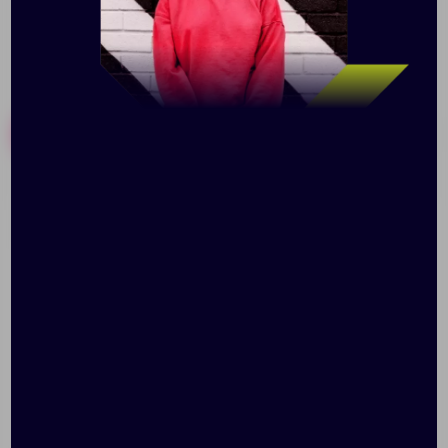
Похожие товары
Готовые наборы
Чехол для трубочки и
Набор из 2 бокалов для
ершика Mellow
ликера Essence