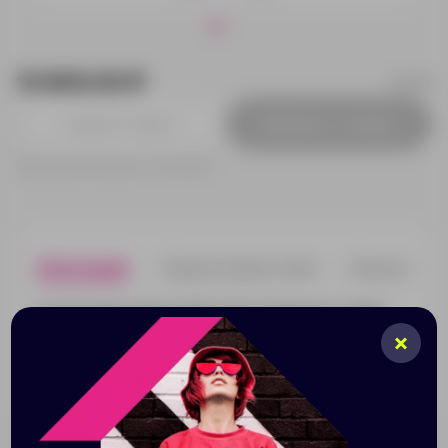
13 800.00 ₽
61732
Добавить в заявку
Принимаем заказы от 100 000 Р
Описание
Характеристики
Нанесени
Штоф в виде вышки линий электропередач удивит
любого работника электроэнергетики. Такой
сувенир не будет пылиться на полке, а станет
необычным украшением праздничного стола.
Фарфор, цветная роспись с позолотой.