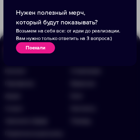
Доступно:
20
Доступно:
0
160.00 ₽
2 216.00 ₽
12155
12558.00
Нужен полезный мерч,
который будут показывать?
Возьмем на себя все: от идеи до реализации.
Вам нужно только ответить на 3 вопроса:)
Поехали
Меню
Информация
Каталог
О компании
Портфолио
Вакансии
Акции
Блог
Услуги
Контакты
Заполнить бриф
Помощь
Подписка на рассылку