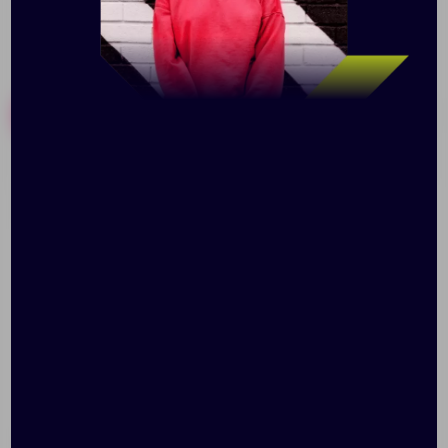
Похожие товары
Готовые наборы
Электрический штопор
Электрический аэратор
Circle Joy Mini, черный
для вина Circle Joy,
черный
Доступно:
0
Доступно:
0