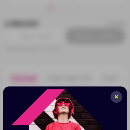
2 459.23 ₽
11284000
Добавить в заявку
Принимаем заказы от 100 000 Р
Описание
Характеристики
Нанесени
Набор Mino для вина и сыра. Коробка для вина со
штопором и деревянная доска с двумя ножами для
сыра. Вино и сыр не входят в набор. Набор упакован в
деревянную коробку. Дерево и нержавеющая сталь.