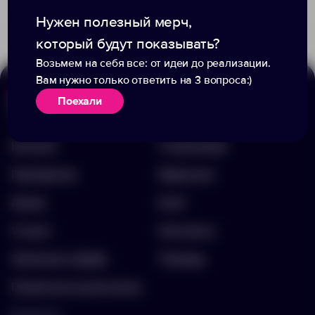
2 740.00 ₽
3 990.00 ₽
18549.30
16193.30
Нужен полезный мерч,
который будут показывать?
Возьмем на себя все: от идеи до реализации.
Вам нужно только ответить на 3 вопроса:)
Поехали
Меню
Информация
Каталог
О компании
Портфолио
Вакансии
Акции
Блог
Услуги
Контакты
Заполнить бриф
Помощь
Подписка на рассылку