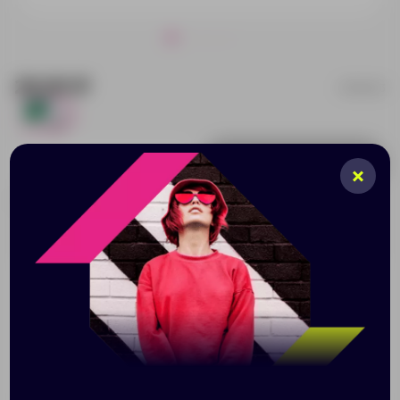
20.00 ₽
599403
145
Добавить в заявку
Принимаем заказы от 100 000 Р
Описание
Характеристики
Нанесени
Яркая и удобная поставка под ручку, канцелярские
скрепки и бумажный блок (4 х 5 см) превосходно
организует ваше рабочее место. Отличный подарок
при проведении промо-акций.