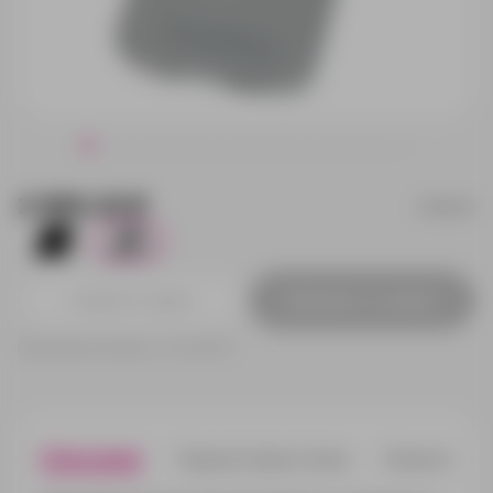
2 995.23 ₽
590970
1
9
Добавить в заявку
Принимаем заказы от 100 000 Р
Описание
Характеристики
Нанесени