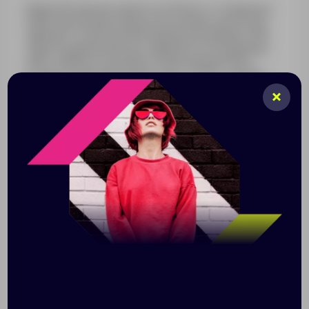
MagnetIQ надежно крепится к iPhone от 12 версии и
новее при помощи сильных встроенных магнитов и
заряжает по быстрой беспроводной зарядке 10 Вт.
Также пауэрбэнк быстро заряжается по двойному
USB-C кабелю из комплекта (при наличии USB-C
сетевого адаптера мощностью от 18 Вт), и может
заряжать быстро другие устройства по USB-C и USB-
A портам. Внешний аккумулятор имеет встроенный
металлический держатель-подставку на задней
стороне, благодаря чему удобно держать
заряжаемый смартфон в руках или устанавливать
смартфон на рабочем столе. В комплекте есть
металлическое кольцо для беспроводной зарядки
смартфонов без встроенных магнитов. В базовой
комплектации - двунаправленный кабель USB-C с
поддержкой быстрой зарядки и кабель для
проводной зарядки прежних iPhone USB - Lightning. •
быстрая зарядка 20 Вт по USB-C "себя" и
заряжаемых устройств • сильные магниты для
беспроводной зарядки iPhone по технологии
MagSafe • компактный, не перекрывает камеры
смартфонов • металлический держатель-подставка
в форме кольца