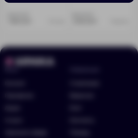
Доступно:
0
Доступно:
0
1 390.00 ₽
2 990.00 ₽
5779.50
12060.30
Меню
Информация
Каталог
О компании
Портфолио
Вакансии
Акции
Блог
Услуги
Контакты
Заполнить бриф
Помощь