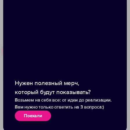
Похожие товары
Готовые наборы
Внешний аккумулятор
Фонарь с функцией
Uniscend Half Day
аккумулятора Obero,
Нужен полезный мерч,
Compact 5000 мAч,
белый с черным
который будут показывать?
красный
Возьмем на себя все: от идеи до реализации.
Вам нужно только ответить на 3 вопроса:)
Поехали