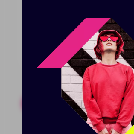
воспроизведением музыки осущ
наушников может быть декорир
зарядный кейс, набор сменных 
накладки на случай ,если зали
до 8 ч. — Легкие и комфортные 
Заливка смолой любого изобра
Похожие товары
Готовые н