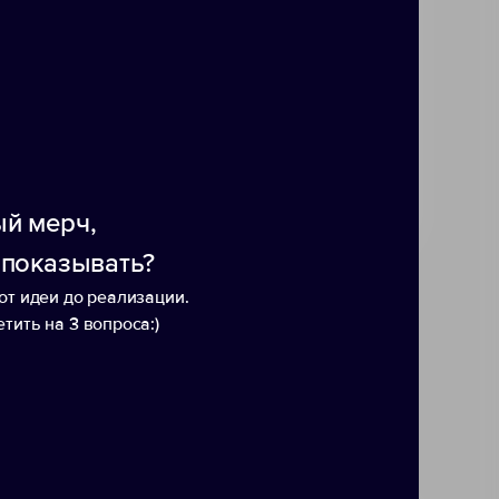
 на наушнике. Каждый из 2
олой. В комплекте 2 наушника,
инструкция и 2 стикера-
ики: — Качественное звучание
ree, моно и стерео режимы. —
й мерч,
 показывать?
от идеи до реализации.
тить на 3 вопроса:)