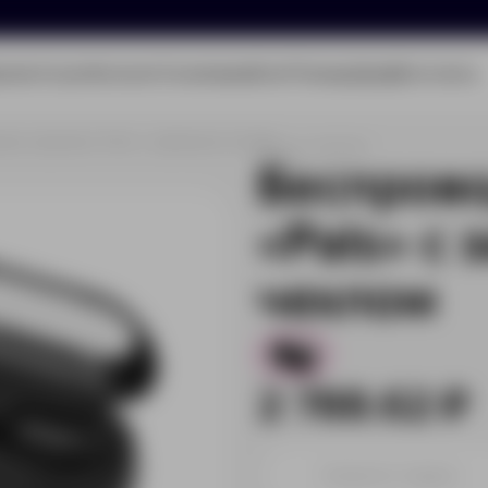
олио
Услуги
Каталог
О компании
Блог
Помощь
Бриф
Контакты
ые наушники «Pals» с зарядным чехлом
Артикул:
5610207
Беспров
«Pals» с
чехлом
1
2 788.62 ₽