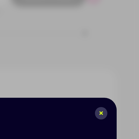
Р
1
тной привлекательной форме.
 формой, а благодаря
ный чехол-повербанк легко
ree. Управление звонками и