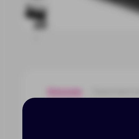
Описание
Характерист
Беспроводные наушники "Pals" 
Наушники порадуют качественн
зарядному кейсу суммарное вр
помещается в карман куртки, с