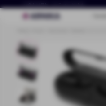
+7 (495) 023-81-13
Пн–Пт, 9:30–18:30 МСК
Портф
Главная
Каталог
Электроника
Наушники
Беспроводн