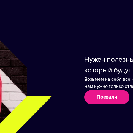
ествляется через многофункциональную кнопку
ован любым изображением с помощью заливки см
амбушюр, мешочек, зарядный кабель, подробная 
вка смолой не требуется. Основные характерист
наушники, портативный зарядный кейс. — Hands f
жения на каждом наушнике.
Нужен полезны
который будут
Возьмем на себя все: 
Вам нужно только отве
Поехали
аборы