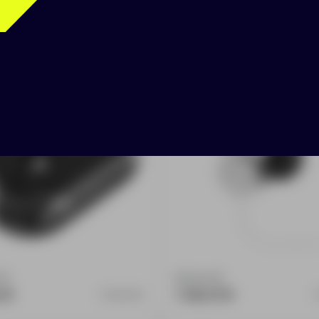
ики «Rebel»
Наушники складные «R
:
0
Доступно:
0
0 ₽
1 419.37 ₽
10821305