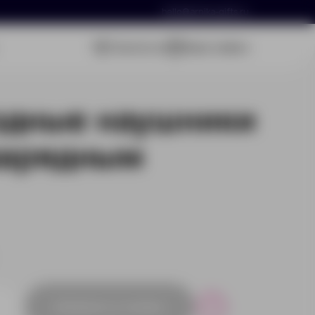
hello@arnika-gifts.ru
Связаться
Ваша заявка
одные наушники
 зарядным
Добавить в заявку