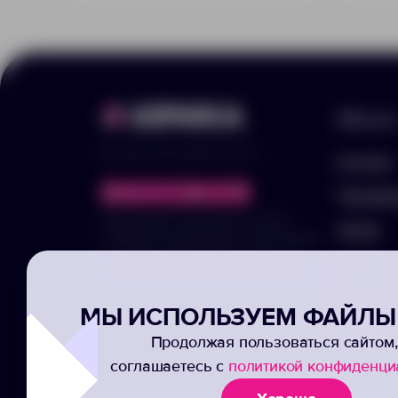
Меню
© 2025 ООО «Арника-Гифтс»
Каталог
Портфо
Продолжая пользоваться сайтом,
Акции
отправляя информацию через формы,
вы подтвержаете своё согласие на
Услуги
обработку ваших персональных данных
Заполни
МЫ ИСПОЛЬЗУЕМ ФАЙЛЫ 
Подписк
Продолжая пользоваться сайтом,
соглашаетесь с
политикой конфиденци