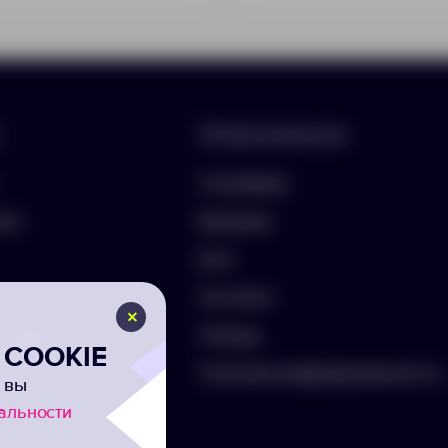
Информация
О компании
лио
Вакансии
Блог
Контакты
ть бриф
Помощь
COOKIE
а на рассылку
Политика конфиденциальности
 вы
альности