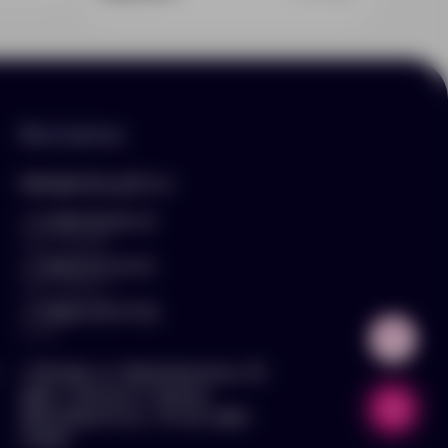
Контакты
hello@arnika-gifts.ru
+7 (495) 023-81-13
отдел продаж
+7 (925) 670-13-13
отдел закупок
+7 (929) 576-37-64
логист
г. Москва, ул. Дмитровское ш., 81,
офис ¾ (вход со стороны
Дмитровского ш., 3 этаж, офис
слева)