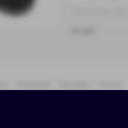
Принимаем заказы от 100 000 
На складе
ики
Нанесение
Доставка
Оплата
от Qjet - это современные технологии в компак
ым объемным звучанием и легкой эргономичной
емя воспроизведения достигает 8 часов. Заряд
умки или рюкзака. Поддерживают режим hands-f