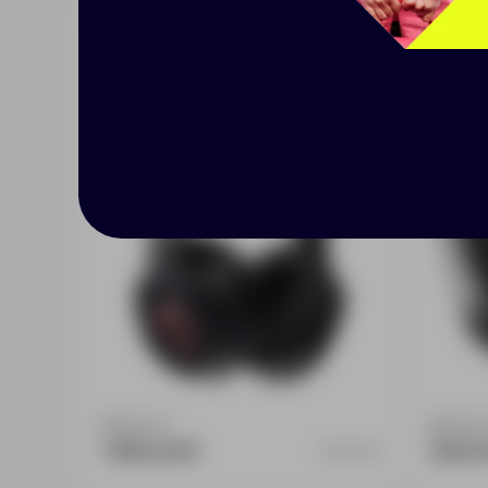
Наушники беспроводные с
Наушн
подсветкой markBright XL
Доступно:
1
Доступно
1 890.00 ₽
139.0
21110.30