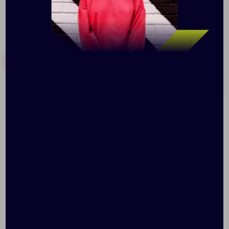
Похожие товары
Готовые наборы
Чехол для смартфона на
Летающая тарелка-
руку Hold Me Tight
фрисби Yukon, желтая
5,5&quot;, синий
Доступно:
0
Доступно:
0