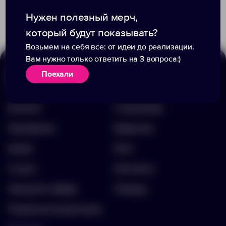
576.00 ₽
315.00 ₽
11750.40
16006.80
Нужен полезный мерч,
который будут показывать?
Возьмем на себя все: от идеи до реализации.
Вам нужно только ответить на 3 вопроса:)
Поехали
Меню
Информация
Каталог
О компании
Портфолио
Вакансии
Акции
Блог
Услуги
Контакты
Заполнить бриф
Помощь
Подписка на рассылку