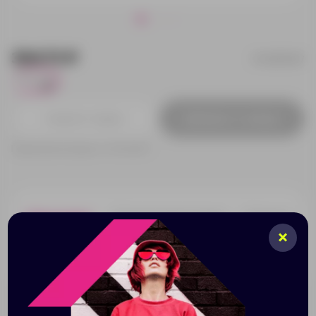
394.73 ₽
5-12613407
20
Добавить в заявку
Принимаем заказы от 100 000 Р
Описание
Характеристики
Нанесени
Повязка на голову из мягкого, впитывающего
эластичного хлопка с местом для нанесения.