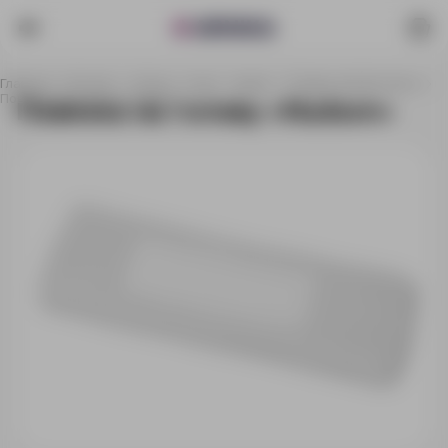
Главная
Каталог
Спорт, отдых, туризм
Товары для фитнеса
Повязка на голову «Hudson»
Повязка на голову «Hudson»