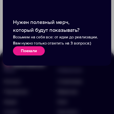
Нужен полезный мерч,
Доступно:
702
+4
509
484
который будут показывать?
249.00 ₽
11382.00
785.00 ₽
11882.50
Возьмем на себя все: от идеи до реализации.
Вам нужно только ответить на 3 вопроса:)
Поехали
Меню
Информация
Каталог
О компании
Портфолио
Вакансии
Акции
Блог
Услуги
Контакты