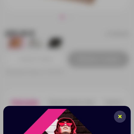
205.25 ₽
5-10659400
1716
1060
1601
Добавить в заявку
Принимаем заказы от 100 000 Р
Описание
Характеристики
Нанесени
Набор цветных стикеров с шариковой ручкой и
блоком из 80 белых отрывных листков. Очень
удобный и функциональный аксессуар для офиса, а
также отличный промо-сувенир. На обложку из