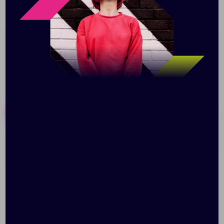
уплотненного картона возможно нанесение логотипа
вашей компании.
Похожие товары
Готовые наборы
Набор для
Блокнот Shall Round,
раскрашивания Paint
красный
Your World