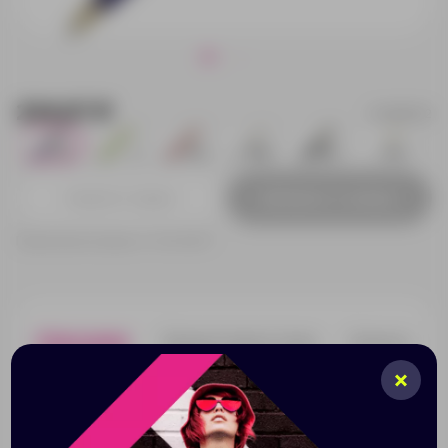
234.67 ₽
42091.02
1751
2
446
4080
14897
3447
Добавить в заявку
Принимаем заказы от 100 000 Р
Описание
Характеристики
Нанесени
Металлическая шариковая ручка «Голд Сойер» имеет
яркий корпус в позолоченном обрамлении. Благодаря
разнообразию расцветок вы наверняка сможете
выбрать ту элегантную ручку, которая наиболее