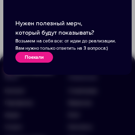
Нужен полезный мерч,
Доступно:
0
+5
4325
10858
278.86 ₽
10652900
который будут показывать?
83.60 ₽
7079.55
Возьмем на себя все: от идеи до реализации.
Вам нужно только ответить на 3 вопроса:)
Поехали
Меню
Информация
Каталог
О компании
Портфолио
Вакансии
Акции
Блог
Услуги
Контакты