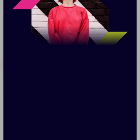
выигрышно будет смотреться с вашим логотипом.
Похожие товары
Готовые наборы
Ручка шариковая Hotel
Ручка-стилус шариковая
Gold, ver.2, матовая
«Mandarine»
бордовая