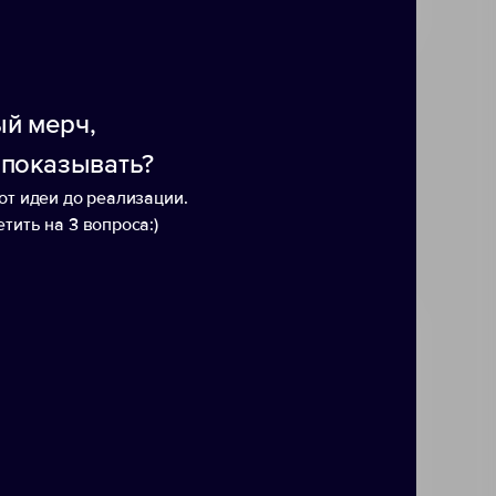
й мерч,
 показывать?
от идеи до реализации.
тить на 3 вопроса:)
ской
Жилет "Fairview" женский
Жиле