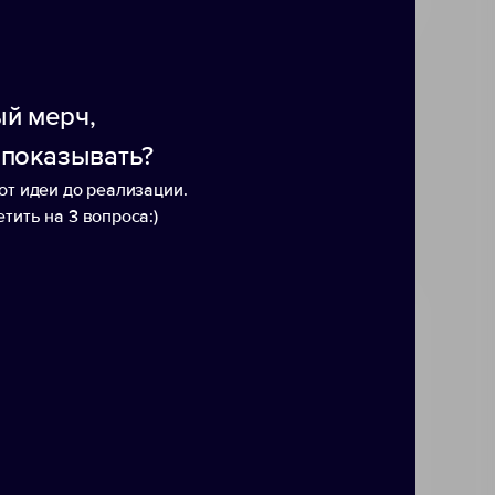
й мерч,
 показывать?
от идеи до реализации.
тить на 3 вопроса:)
р
Внешний аккумулятор
Внеш
«Jive», 2000 mAh
с кл