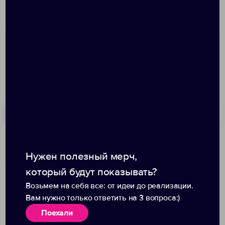
использовать в посудомоечной машине и
микроволновой печи.
Похожие товары
Готовые наборы
Нужен полезный мерч,
Крем-мед Bee in Love, с
Чай «Таежный сбор» в
лаймом и мятой
тубусе, крафт
который будут показывать?
Возьмем на себя все: от идеи до реализации.
Вам нужно только ответить на 3 вопроса:)
Поехали