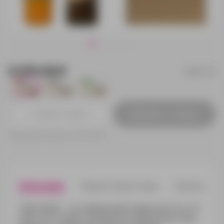
4 070.39 ₽
350077.01
2
2
2
Добавить в заявку
Принимаем заказы от 100 000 Р
Описание
Характеристики
Нанесени
Такой набор — это прекрасный подарок для тех, кто
ценит уют и любит наслаждаться ароматным чаем