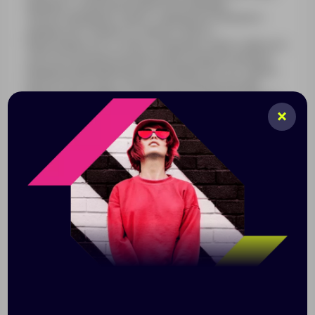
наедине с собой или в приятной компании.
Элегантный френч-пресс с крышкой из букового
дерева изготовлен из термостойкого
боросиликатного стекла, а поршень и пресс-фильтр с
уплотнительным кольцом из высококачественной
пищевой нержавеющей стали марки 304. Его объем
рассчитан на одну стандартную кружку или две
небольшие кофейные чашки. Френч-пресс идеально
подойдет для заваривания не только кофе, но и чая
или любых травяных напитков. Плотный мягкий плед
из натурального хлопка украшен бахромой. Можно
использовать как теплое одеяло или как покрывало
для украшения интерьера. Чай «Дянь Хун»
отличается терпким вкусом с оттенком мёда, он
хорошо омолаживает, бодрит и поднимает
настроение на целый день. А неожиданный дуэт
мандаринов и белого шоколада в варенье —
настоящая находка для ценителей редких,
оригинальных вкусов. - ручка френч-пресса не
нагревается; - размер пледа 150 х 180 ( ±5) см; - вес
чая: 40 гр; - стеклянная банка сохраняет аромат чая;
- подарочная коробка входит в набор. Максимально
рекомендованная температура воды для френч-
пресса составляет 120℃. Не рекомендуется