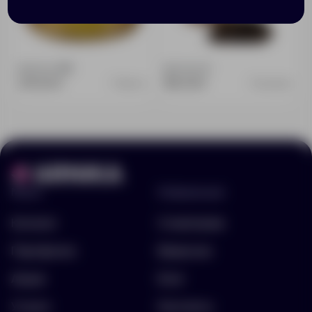
Доступно:
413
Доступно:
0
275.00 ₽
316.00 ₽
7506.10
12459.00
Меню
Информация
Каталог
О компании
Портфолио
Вакансии
Акции
Блог
Услуги
Контакты