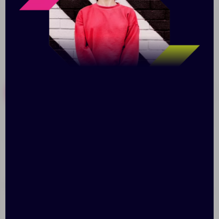
Похожие товары
Готовые наборы
Набор Dualist, большой,
Набор My Day, серый
белый