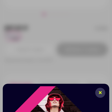
287.25 ₽
349502
3923
Добавить в заявку
Принимаем заказы от 100 000 Р
Описание
Характеристики
Нанесени
Набор включает в себя шариковую ручку, маркер,
карандаш и футляр. Возможность нанесения
логотипа на футляр и корпус принадлежностей
поможет сделать набор еще ярче.