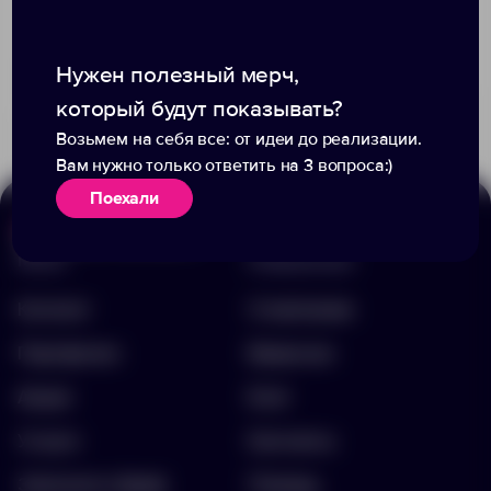
Доступно:
0
Доступно:
0
1 627.00 ₽
10750.10
Нужен полезный мерч,
2 462.00 ₽
11510.60
который будут показывать?
Возьмем на себя все: от идеи до реализации.
Вам нужно только ответить на 3 вопроса:)
Поехали
Меню
Информация
Каталог
О компании
Портфолио
Вакансии
Акции
Блог
Услуги
Контакты
Заполнить бриф
Помощь