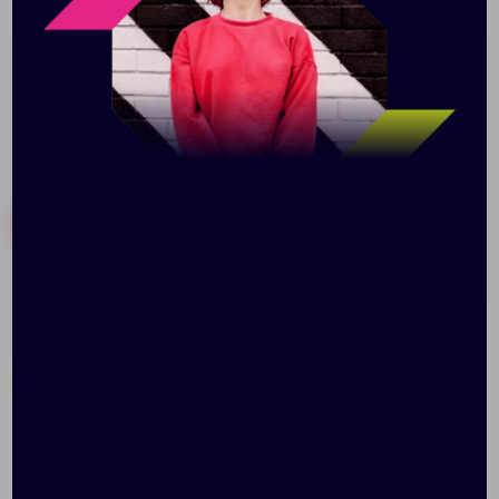
100% чесаный хлопок. 180 г/м².
Похожие товары
Готовые наборы
Рубашка поло женская
Рубашка поло "Boston"
ID.001 темно-синяя
женская