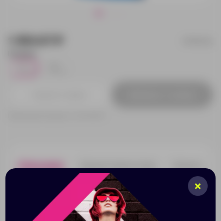
1 454.67 ₽
3310542L
Размер:
L
S
1
1
Добавить в заявку
Принимаем заказы от 100 000 Р
Описание
Характеристики
Нанесени
Женская рубашка поло с короткими рукавами Deuce.
Прилегающий покрой. Воротник и манжеты резинка
1х1. Пуговицы с гравировкой. Двухцветная лента
внутри на горловине. Лейба-флажок сбоку. Пике,