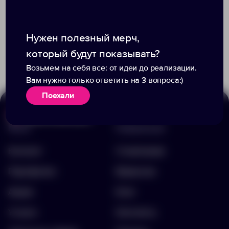
Нужен полезный мерч,
+4
+1
41
15
3
1
который будут показывать?
1 200.00 ₽
897.40 ₽
PWI11003
3108624S
Возьмем на себя все: от идеи до реализации.
Вам нужно только ответить на 3 вопроса:)
Поехали
Меню
Информация
Каталог
О компании
Портфолио
Вакансии
Акции
Блог
Услуги
Контакты