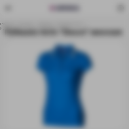
Главная
Каталог
Одежда
Рубашки поло
Рубашка поло "Deuce" женская
Рубашка поло "Deuce" женская