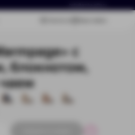
hello@arnika-gifts.ru
Связаться
Ваша заявка
armpage» с
, блокнотом,
 чаем
21
50
2001
16
Добавить в заявку