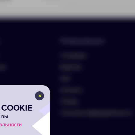
Информация
О компании
лио
Вакансии
Блог
Контакты
ть бриф
Помощь
COOKIE
а на рассылку
Политика конфиденциальности
 вы
альности