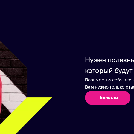
 дня: Блокнот для идей, заметок и планов на д
. позволит любимому напитку всегда оставаться
строение; Попсокет для удобного удержания с
в — для ярких акцентов и персонализации веще
ещение и надёжную фиксацию элементов, дела
. Дополнительное преимущество — набор досту
обрать индивидуальный вариант под стиль комп
Нужен полезны
который будут
Возьмем на себя все: 
Вам нужно только отве
Поехали
аборы