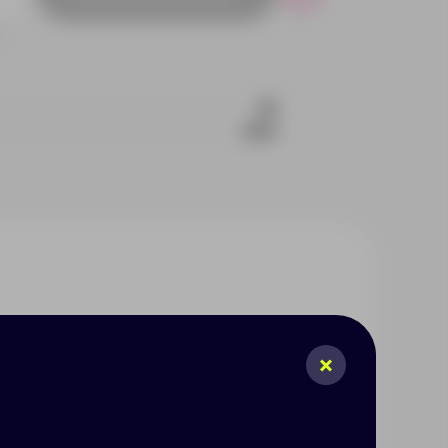
Р
32
2511
ртнёров, подчеркнёт внимание
раздники, юбилеи и деловые
диняет всё необходимое для