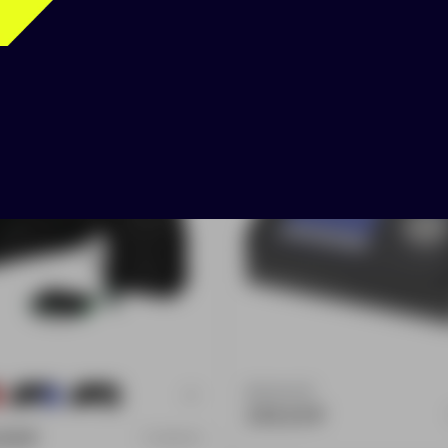
 Skywriting, черный с
Подарочный набор «А
ным
Доступно:
0
+3
4
131
233.23 ₽
.00 ₽
14686.39