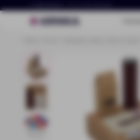
+7 (495) 023-81-13
Пн–Пт, 9:30–18:30 МСК
Портф
Главная
Каталог
Праздники и наборы
Бизнес–наборы