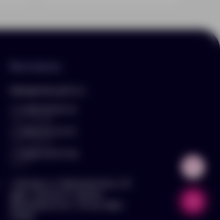
Контакты
hello@arnika-gifts.ru
+7 (495) 023-81-13
отдел продаж
+7 (925) 670-13-13
отдел закупок
+7 (929) 576-37-64
логист
г. Москва, ул. Дмитровское ш., 81,
офис ¾ (вход со стороны
Дмитровского ш., 3 этаж, офис
слева)