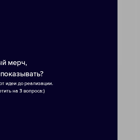
ень; Ручка, которая всегда под
 горячим; Чай «Глинтвейн»,
мартфона и комфортного
й. Универсальный ложемент
я набор эффектным и
пен в конструкторе наборов:
ании или вкусы получателя.
й мерч,
 показывать?
от идеи до реализации.
тить на 3 вопроса:)