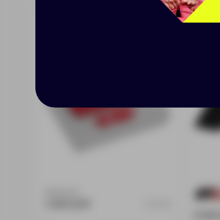
Набор Hand Hunter Put, 16
Набор
Гб, красный
зеле
Доступно:
0
105
2 691.00 ₽
7542.56
5 616