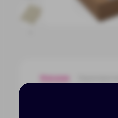
Описание
Характерист
Набор "Warmpage" станет отли
к их комфорту и заботу о дета
мероприятия, так и в качестве