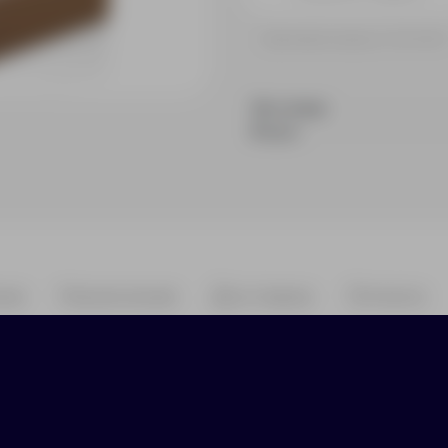
Принимаем заказы от 100 000 
На складе
В пути
ики
Нанесение
Доставка
Оплата
чным подарком для сотрудников, клиентов и па
лях. Он уместен как корпоративный подарок на п
 welcome-набора для новых коллег. Набор объе