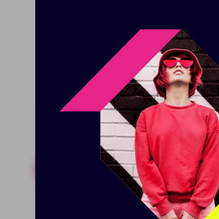
комфортного и уютного рабочего
рукой; Термос, объёмом 420 мл
который подарит энергию и на
использования; Набор стикеро
обеспечивает аккуратное разм
презентабельным при вручении
компоненты можно заменить и с
Похожие товары
Готовые н