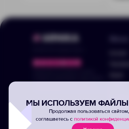
Меню
© 2025 ООО «Арника-Гифтс»
Каталог
Портфо
Продолжая пользоваться сайтом,
Акции
отправляя информацию через формы,
вы подтвержаете своё согласие на
Услуги
обработку ваших персональных данных
Заполни
МЫ ИСПОЛЬЗУЕМ ФАЙЛЫ 
Подписк
Продолжая пользоваться сайтом,
соглашаетесь с
политикой конфиденци