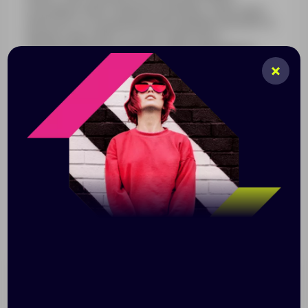
атмосферу нового бренда и команды, а ещё сразу
обеспечат сотрудников необходимыми для работы
предметами и просто станут приятным и
запоминающимся подарком. Идеальный вариант
welcome pack для сотрудников с разъездным
характером работы. Футболка из плотного
хлопкового джерси расширенного силуэта
прекрасно подойдёт в качестве фирменной формы
без строгого дресс-кода. Блокнот и ручка в тон
пригодятся для заметок и планирования рабочего
процесса, а бутылка для воды поможет освежиться в
любой момент. Силиконовый чехол на бутылке не
даст ей выскальзывать из рук. Рюкзак с дышащей
сетчатой спинкой оснащён органайзером и
подойдёт для ноутбука 15” или планшета. И приятные
повседневные мелочи, которые можно
брендировать мемами и весёлыми принтами:
держатель для телефона, носки и солнечные очки.
Отдельно стоит выделить стикерпак,