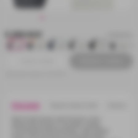
5 258.94 ₽
32000101M-L
54
54
54
40
141
54
Добавить в заявку
Принимаем заказы от 100 000 Р
Описание
Характеристики
Нанесени
Практичный унисекс welcome pack станет
прекрасным началом отношений с новыми
сотрудниками любой компании. Такие наборы
помогут быстрее влиться в корпоративную