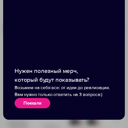
Похожие товары
Готовые наборы
Записная книжка
Набор Velours Bag,
Moleskine Professional
черный с оранжевым
Large, черная
Нужен полезный мерч,
который будут показывать?
Возьмем на себя все: от идеи до реализации.
Вам нужно только ответить на 3 вопроса:)
Поехали
Доступно:
0
+2
450
786
1 521.00 ₽
38895.30