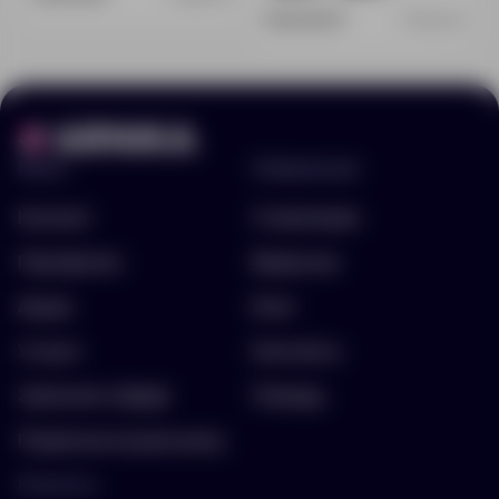
1 902.00 ₽
15205.32
Меню
Информация
Каталог
О компании
Портфолио
Вакансии
Акции
Блог
Услуги
Контакты
Заполнить бриф
Помощь
Подписка на рассылку
Контакты