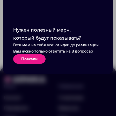
Нужен полезный мерч,
Доступно:
0
который будут показывать?
Доступно:
72
645.00 ₽
12350.30
Возьмем на себя все: от идеи до реализации.
4 639.00 ₽
11010.10
Вам нужно только ответить на 3 вопроса:)
Поехали
Меню
Информация
Каталог
О компании
Портфолио
Вакансии