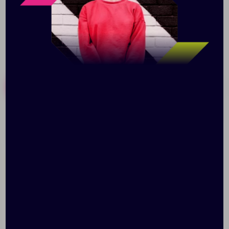
Похожие товары
Готовые наборы
Конференц-сумка The
Сумка-папка Simple,
First, темно-серая
красная