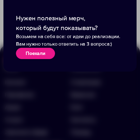
+3
2774
1
401
793
Нужен полезный мерч,
1 368.00 ₽
229.00 ₽
который будут показывать?
3284.30
5295.50
Возьмем на себя все: от идеи до реализации.
Вам нужно только ответить на 3 вопроса:)
Поехали
Меню
Информация
Каталог
О компании
Портфолио
Вакансии
Акции
Блог
Услуги
Контакты
Заполнить бриф
Помощь