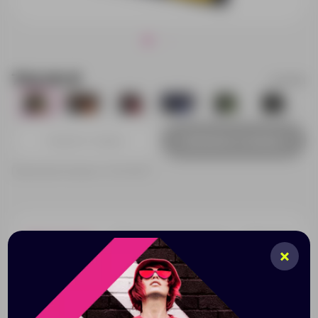
702.00 ₽
1919301
659
0
15
961
380
585
Добавить в заявку
Принимаем заказы от 100 000 Р
Описание
Характеристики
Нанесени
Конференц-сумка "Session" с тремя отделениями -
основное отделение для документов, отделение на
молнии и контрастный карман для ручек и гаджетов