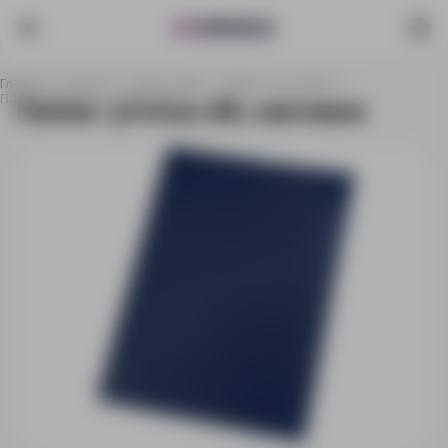
Главная
Каталог
Аксессуары
Папки и портфели
Папка- уголок А4, матовая
Папка- уголок А4, матовая