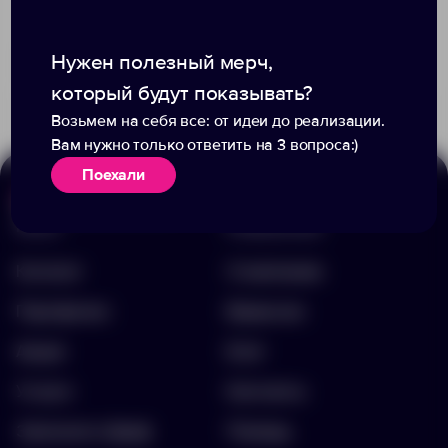
Доступно:
1
Доступно:
0
Нужен полезный мерч,
647.00 ₽
922.00 ₽
10339.00
10375.34
который будут показывать?
Возьмем на себя все: от идеи до реализации.
Вам нужно только ответить на 3 вопроса:)
Поехали
Меню
Информация
Каталог
О компании
Портфолио
Вакансии
Акции
Блог
Услуги
Контакты
Заполнить бриф
Помощь