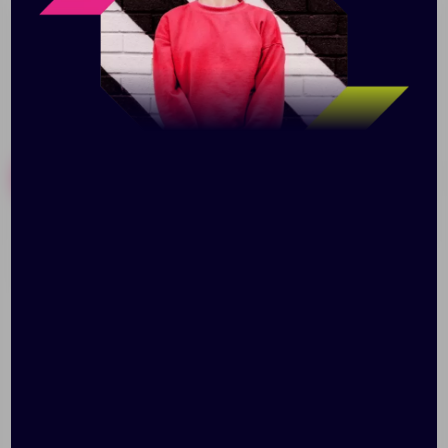
Похожие товары
Готовые наборы
Папка-планшет Felting,
Папка с блокнотом
большой
Torga, черная с синим