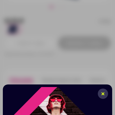
12.75 ₽
19103p
731
Добавить в заявку
Принимаем заказы от 100 000 Р
Описание
Характеристики
Нанесени
Полипропиленовая папка-уголок специально создана
для печати. Поэтому она не только защитит ваши
документы, но и не позволит их перепутать. Такие
папки идеально подойдут для конференций и других
мероприятий.