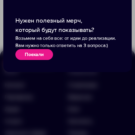
Доступно:
24
Нужен полезный мерч,
+3
23120
11204
72.70 ₽
4699.93
который будут показывать?
18.40 ₽
15906.60
Возьмем на себя все: от идеи до реализации.
Вам нужно только ответить на 3 вопроса:)
Поехали
Меню
Информация
Каталог
О компании
Портфолио
Вакансии
Акции
Блог
Услуги
Контакты
Заполнить бриф
Помощь