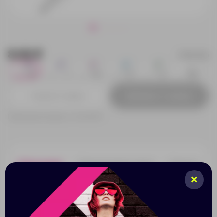
8.00 ₽
15135.02p
35
7
45
75
16
793
Добавить в заявку
Принимаем заказы от 100 000 Р
Описание
Характеристики
Нанесени
Стильная пластиковая ручка с ярким цветным клипом
и белым корпусом отлично подойдет для нанесения
логотипов и рекламной информации. Нажимной
механизм.