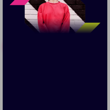
Похожие товары
Готовые наборы
Ручка шариковая Tick,
Ручка шариковая S! (Си),
белая
зеленая