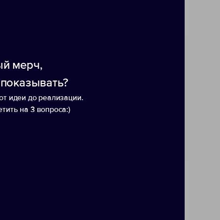
-80°С.
й мерч,
 показывать?
от идеи до реализации.
тить на 3 вопроса:)
Чай улун «Женьшень»
Набо