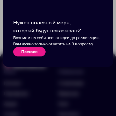
Доступно:
780
Нужен полезный мерч,
309.00 ₽
Доступно:
0
675.11
который будут показывать?
649.00 ₽
10371.10
Возьмем на себя все: от идеи до реализации.
Вам нужно только ответить на 3 вопроса:)
Поехали
Меню
Информация
Каталог
О компании
Портфолио
Вакансии
Акции
Блог
Услуги
Контакты