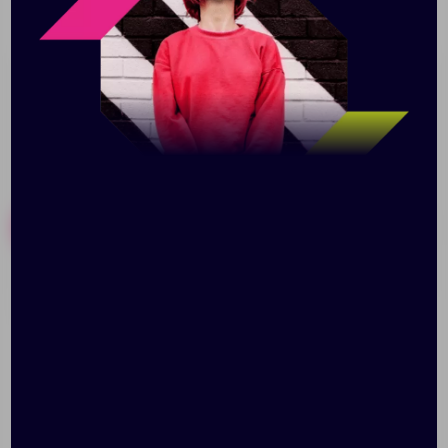
внутренних отделения. Ручки с мягкими подкладками
для удобной переноски. Эксклюзивный дизайн.
Похожие товары
Готовые наборы
Брелок Drive My Car
Органайзер для
путешествий Torren,
серый