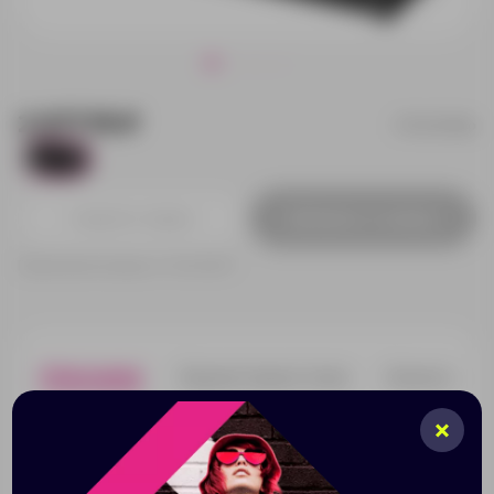
2 677.78 ₽
13402200p
7
Добавить в заявку
Принимаем заказы от 100 000 Р
Описание
Характеристики
Нанесени
Органайзер для багажника помогает содержать в
чистоте автомобиль и аккуратно складывается для
хранения во время его неиспользования. Имеет два
наружных кармана для дополнительных вещей и два