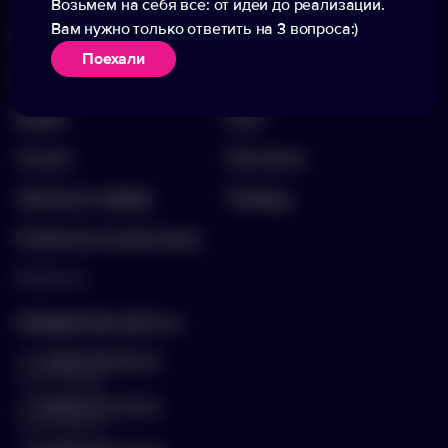
Возьмем на себя все: от идеи до реализации.
Вам нужно только ответить на 3 вопроса:)
Каталог
О компании
Поехали
Портфолио
Вакансии
Акции
Блог
Услуги
Контакты
Заполнить бриф
Помощь
Подписка на рассылку
Контакты
hello@arnika-gifts.ru
+7 (495) 023-81-13
отдел продаж
+7 (925) 670-13-13
отдел закупок