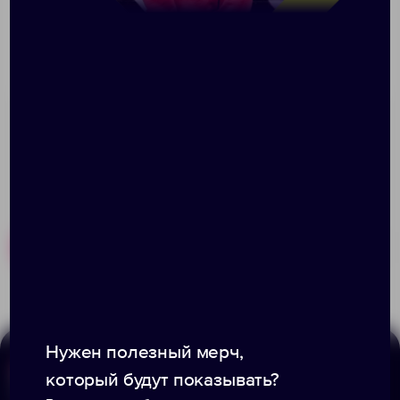
одежды. Фирменный стиль бренда легко
подчеркнуть с помощью нанесения - заливки смолой.
На поверхность сувенира можно нанести любое
изображение, слоган или логотип компании. Значок
имеет 1 цангу для крепления.
Похожие товары
Готовые наборы
Нужен полезный мерч,
который будут показывать?
Меню
Информация