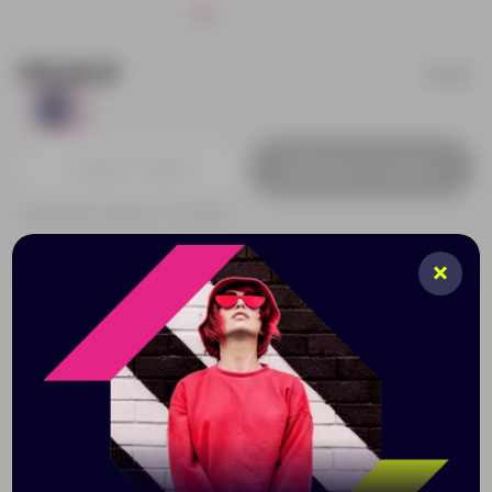
115.00 ₽
130201
231
Добавить в заявку
Принимаем заказы от 100 000 Р
Описание
Характеристики
Нанесени
Металлический значок «Круг» станет отличным
промо-сувениром, благодаря своей прочности и
долговечности. Он идеально подойдет в качестве
раздаточного материала на деловых мероприятиях
и рекламных акциях, а также будет прекрасно
смотреться на рюкзаке, сумке и других предметах