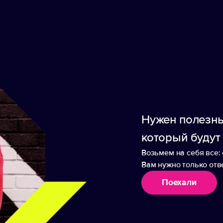
На складе
ики
Нанесение
Доставка
Оплата
Нужен полезны
который будут
аботает на солнечной батарее.
Возьмем на себя все: 
Вам нужно только отве
Поехали