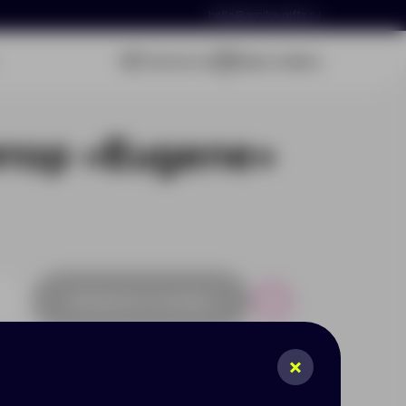
hello@arnika-gifts.ru
Связаться
Ваша заявка
тор «Eugene»
Добавить в заявку
Р