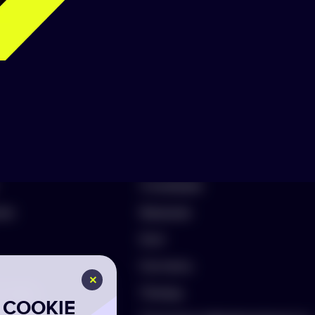
аборы
Информация
О компании
лио
Вакансии
Блог
Контакты
ть бриф
Помощь
COOKIE