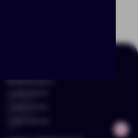
Контакты
hello@arnika-gifts.ru
+7 (495) 023-81-13
отдел продаж
+7 (925) 670-13-13
отдел закупок
+7 (929) 576-37-64
логист