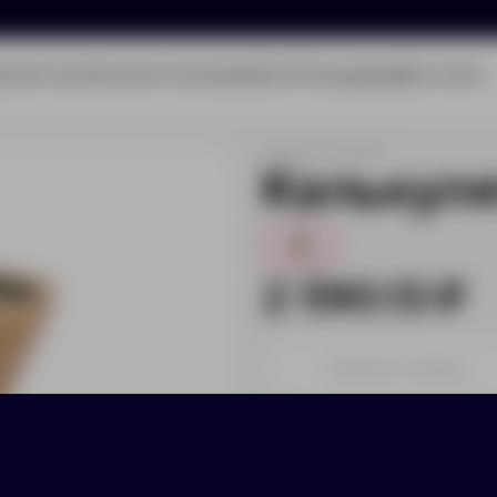
олио
Услуги
Каталог
О компании
Блог
Помощь
Бриф
Контакты
Артикул:
12342800
Калькуля
2
2 590.13 ₽
Принимаем заказы от 100 000 