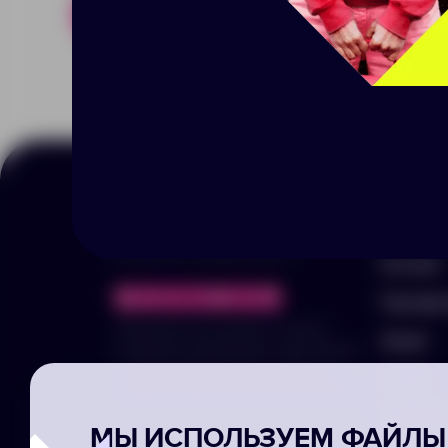
Похожие товары
Готовые н
Меню
© 2025 ООО «Арника-Гифтс»
Каталог
Портфо
Продолжая пользоваться сайтом,
Акции
отправляя информацию через формы,
вы подтвержаете своё согласие на
Услуги
обработку ваших персональных данных
Заполни
МЫ ИСПОЛЬЗУЕМ ФАЙЛЫ 