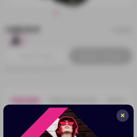
1 649.00 ₽
12076590
128
Добавить в заявку
Принимаем заказы от 100 000 Р
Описание
Характеристики
Нанесени
Дорожная сумка для бутылки Трип Эви из
переработанных материалов— это практичное и
легкое решение для поддержания водного баланса в
пути. Изготовленная из полиэстера саржевого
переплетения плотностью 290D с трикотажной