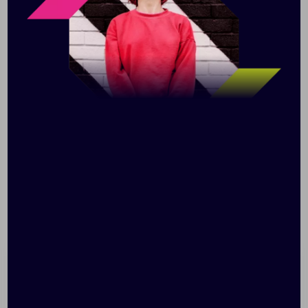
основой и подкладкой из материала RPET
плотностью 210D/PU, она отличается прочностью и
продуманным дизайном. Основное отделение
застегивается на шнурок и подходит как для
больших бутылок с ручками, так и для бутылок
меньшего размера, а заднее отверстие
обеспечивает легкий доступ. Передний карман
вмещает необходимые вещи, такие как телефон, а
также оснащен внутренним выдвижным карманом и
лентой для ключей. Регулируемый ремень и боковая
ручка обеспечивают гибкие возможности переноски.
Каждая сумка также поставляется с индикатором
Aware™. Эта инновационная функция позволяет
пользователям отслеживать происхождение и путь
своего товара с помощью QR-кода, повышая
прозрачность цепочки поставок и способствуя
более прочной связи между продуктом и процессом
его производства. Объем: 2 литра.