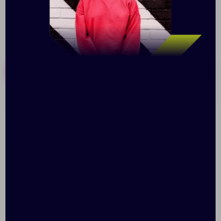
Похожие товары
Готовые наборы
Рюкзак Melango, синий
Рюкзак HiPack, черный
Доступно:
0