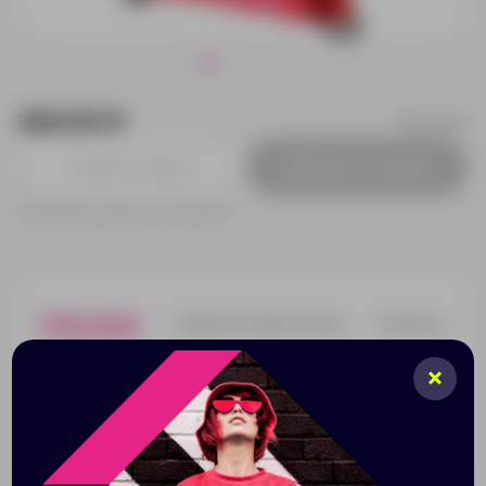
360.00 ₽
12048402
Добавить в заявку
Принимаем заказы от 100 000 Р
Описание
Характеристики
Нанесени
Защитный рюкзак Oriole со шнурком. Большое
основное отделение с кулиской. Имеет отражающую
полоску спереди и укрепленные углы. Прочность до 5
кг. Полиэстер 190T.