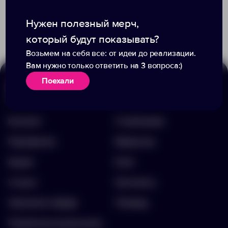
+1
1254
707
11 800.00 ₽
12962.30
1 048.00 ₽
Нужен полезный мерч,
12450.40
который будут показывать?
Возьмем на себя все: от идеи до реализации.
Вам нужно только ответить на 3 вопроса:)
Поехали
Меню
Информация
Каталог
О компании
Портфолио
Вакансии
Акции
Блог
Услуги
Контакты
Заполнить бриф
Помощь
Подписка на рассылку