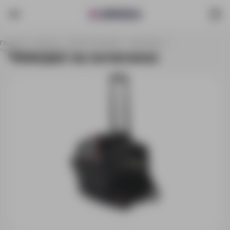
Главная
Каталог
Сумки и рюкзаки
Чемоданы
Чемодан на колесиках
Чемодан на колесиках