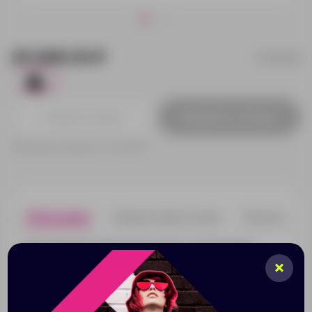
25 688.00 ₽
11964900
1
Добавить в заявку
Принимаем заказы от 100 000 Р
Описание
Характеристики
Нанесени
Многофункциональный чемодан-трансформер
Elleven можно использовать как чемодан с
выдвижной ручкой, так и в качестве сумки через
плечо. Вместительное отделение для ноутбука с
диагональю до 17 дюймов. Съемная панель-