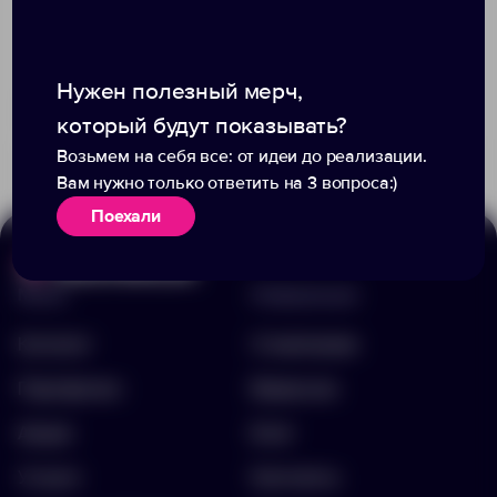
Нужен полезный мерч,
Доступно:
0
Доступно:
0
10 490.00 ₽
10 490.00 ₽
который будут показывать?
14718.00
14635.90
Возьмем на себя все: от идеи до реализации.
Вам нужно только ответить на 3 вопроса:)
Поехали
Меню
Информация
Каталог
О компании
Портфолио
Вакансии
Акции
Блог
Услуги
Контакты