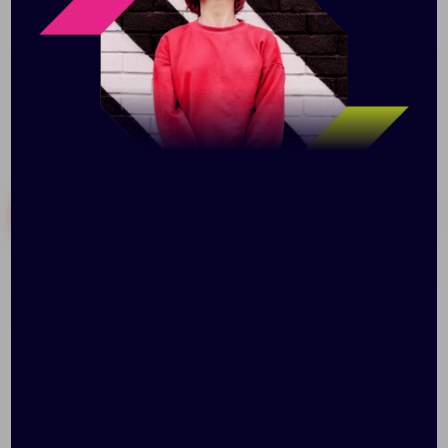
органайзер с отделением для смартфона.
Отделение для планшета.
Похожие товары
Готовые наборы
Чемодан Lightweight
Чемодан Rhine Luggage,
Luggage S, бежевый
зеленый