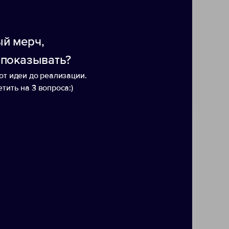
й мерч,
 показывать?
от идеи до реализации.
тить на 3 вопроса:)
ir
Ручка шариковая
Пода
бамбуковая «Киото»
«Дал