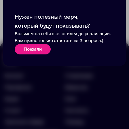
+1
2
84
Доступно:
0
Нужен полезный мерч,
451.00 ₽
13444.30
890.00 ₽
2665.40
который будут показывать?
Возьмем на себя все: от идеи до реализации.
Вам нужно только ответить на 3 вопроса:)
Поехали
Меню
Информация
Каталог
О компании
Портфолио
Вакансии
Акции
Блог
Услуги
Контакты
Заполнить бриф
Помощь