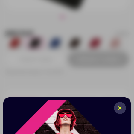
295.74 ₽
113707
136
212
481
1
1
2
Добавить в заявку
Принимаем заказы от 100 000 Р
Описание
Характеристики
Нанесени
Футляр для кредитных карт в виде книжки с
отделением для 2-х пластиковых карт надежно
защищает лицевую и оборотную часть карты.