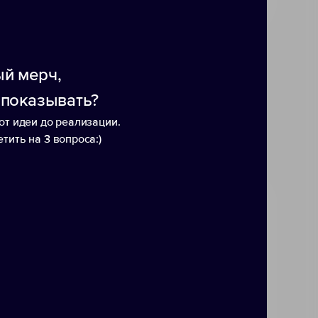
й мерч,
 показывать?
от идеи до реализации.
тить на 3 вопроса:)
Ручка металлическая
Ручк
шариковая «Глазго»
шари